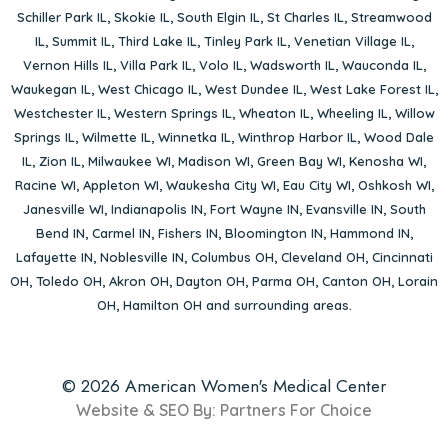
Schiller Park IL
,
Skokie IL
,
South Elgin IL
,
St Charles IL
,
Streamwood
IL
,
Summit IL
,
Third Lake IL
,
Tinley Park IL
,
Venetian Village IL
,
Vernon Hills IL
,
Villa Park IL
,
Volo IL
,
Wadsworth IL
,
Wauconda IL
,
Waukegan IL
,
West Chicago IL
,
West Dundee IL
,
West Lake Forest IL
,
Westchester IL
,
Western Springs IL
,
Wheaton IL
,
Wheeling IL
,
Willow
Springs IL
,
Wilmette IL
,
Winnetka IL
,
Winthrop Harbor IL
,
Wood Dale
IL
,
Zion IL
,
Milwaukee WI
,
Madison WI
,
Green Bay WI
,
Kenosha WI
,
Racine WI
,
Appleton WI
,
Waukesha City WI
,
Eau City WI
,
Oshkosh WI
,
Janesville WI
,
Indianapolis IN
,
Fort Wayne IN
,
Evansville IN
,
South
Bend IN
,
Carmel IN
,
Fishers IN
,
Bloomington IN
,
Hammond IN
,
Lafayette IN
,
Noblesville IN
,
Columbus OH
,
Cleveland OH
,
Cincinnati
OH
,
Toledo OH
,
Akron OH
,
Dayton OH
,
Parma OH
,
Canton OH
,
Lorain
OH
,
Hamilton OH
and surrounding areas.
© 2026 American Women's Medical Center
Website & SEO By:
Partners For Choice