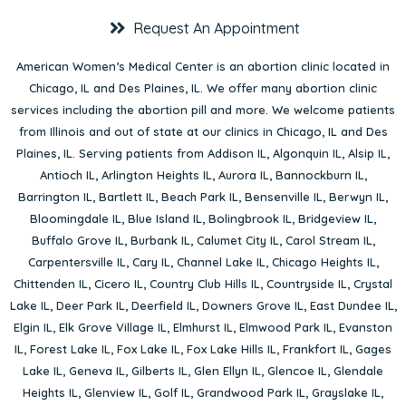
Request An Appointment
American Women’s Medical Center is an abortion clinic located in
Chicago, IL
and
Des Plaines, IL
. We offer many abortion clinic
services including the abortion pill and more. We welcome patients
from Illinois and out of state at our clinics in Chicago, IL and Des
Plaines, IL. Serving patients from
Addison IL
,
Algonquin IL
,
Alsip IL
,
Antioch IL
,
Arlington Heights IL
,
Aurora IL
,
Bannockburn IL
,
Barrington IL
,
Bartlett IL
,
Beach Park IL
,
Bensenville IL
,
Berwyn IL
,
Bloomingdale IL
,
Blue Island IL
,
Bolingbrook IL
,
Bridgeview IL
,
Buffalo Grove IL
,
Burbank IL
,
Calumet City IL
,
Carol Stream IL
,
Carpentersville IL
,
Cary IL
,
Channel Lake IL
,
Chicago Heights IL
,
Chittenden IL
,
Cicero IL
,
Country Club Hills IL
,
Countryside IL
,
Crystal
Lake IL
,
Deer Park IL
,
Deerfield IL
,
Downers Grove IL
,
East Dundee IL
,
Elgin IL
,
Elk Grove Village IL
,
Elmhurst IL
,
Elmwood Park IL
,
Evanston
IL
,
Forest Lake IL
,
Fox Lake IL
,
Fox Lake Hills IL
,
Frankfort IL
,
Gages
Lake IL
,
Geneva IL
,
Gilberts IL
,
Glen Ellyn IL
,
Glencoe IL
,
Glendale
Heights IL
,
Glenview IL
,
Golf IL
,
Grandwood Park IL
,
Grayslake IL
,