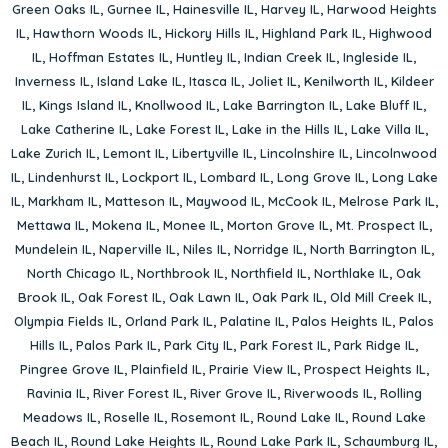
Green Oaks IL
,
Gurnee IL
,
Hainesville IL
,
Harvey IL
,
Harwood Heights
IL
,
Hawthorn Woods IL
,
Hickory Hills IL
,
Highland Park IL
,
Highwood
IL
,
Hoffman Estates IL
,
Huntley IL
,
Indian Creek IL
,
Ingleside IL
,
Inverness IL
,
Island Lake IL
,
Itasca IL
,
Joliet IL
,
Kenilworth IL
,
Kildeer
IL
,
Kings Island IL
,
Knollwood IL
,
Lake Barrington IL
,
Lake Bluff IL
,
Lake Catherine IL
,
Lake Forest IL
,
Lake in the Hills IL
,
Lake Villa IL
,
Lake Zurich IL
,
Lemont IL
,
Libertyville IL
,
Lincolnshire IL
,
Lincolnwood
IL
,
Lindenhurst IL
,
Lockport IL
,
Lombard IL
,
Long Grove IL
,
Long Lake
IL
,
Markham IL
,
Matteson IL
,
Maywood IL
,
McCook IL
,
Melrose Park IL
,
Mettawa IL
,
Mokena IL
,
Monee IL
,
Morton Grove IL
,
Mt. Prospect IL
,
Mundelein IL
,
Naperville IL
,
Niles IL
,
Norridge IL
,
North Barrington IL
,
North Chicago IL
,
Northbrook IL
,
Northfield IL
,
Northlake IL
,
Oak
Brook IL
,
Oak Forest IL
,
Oak Lawn IL
,
Oak Park IL
,
Old Mill Creek IL
,
Olympia Fields IL
,
Orland Park IL
,
Palatine IL
,
Palos Heights IL
,
Palos
Hills IL
,
Palos Park IL
,
Park City IL
,
Park Forest IL
,
Park Ridge IL
,
Pingree Grove IL
,
Plainfield IL
,
Prairie View IL
,
Prospect Heights IL
,
Ravinia IL
,
River Forest IL
,
River Grove IL
,
Riverwoods IL
,
Rolling
Meadows IL
,
Roselle IL
,
Rosemont IL
,
Round Lake IL
,
Round Lake
Beach IL
,
Round Lake Heights IL
,
Round Lake Park IL
,
Schaumburg IL
,