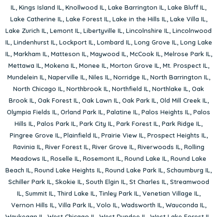
IL
,
Kings Island IL
,
Knollwood IL
,
Lake Barrington IL
,
Lake Bluff IL
,
Lake Catherine IL
,
Lake Forest IL
,
Lake in the Hills IL
,
Lake Villa IL
,
Lake Zurich IL
,
Lemont IL
,
Libertyville IL
,
Lincolnshire IL
,
Lincolnwood
IL
,
Lindenhurst IL
,
Lockport IL
,
Lombard IL
,
Long Grove IL
,
Long Lake
IL
,
Markham IL
,
Matteson IL
,
Maywood IL
,
McCook IL
,
Melrose Park IL
,
Mettawa IL
,
Mokena IL
,
Monee IL
,
Morton Grove IL
,
Mt. Prospect IL
,
Mundelein IL
,
Naperville IL
,
Niles IL
,
Norridge IL
,
North Barrington IL
,
North Chicago IL
,
Northbrook IL
,
Northfield IL
,
Northlake IL
,
Oak
Brook IL
,
Oak Forest IL
,
Oak Lawn IL
,
Oak Park IL
,
Old Mill Creek IL
,
Olympia Fields IL
,
Orland Park IL
,
Palatine IL
,
Palos Heights IL
,
Palos
Hills IL
,
Palos Park IL
,
Park City IL
,
Park Forest IL
,
Park Ridge IL
,
Pingree Grove IL
,
Plainfield IL
,
Prairie View IL
,
Prospect Heights IL
,
Ravinia IL
,
River Forest IL
,
River Grove IL
,
Riverwoods IL
,
Rolling
Meadows IL
,
Roselle IL
,
Rosemont IL
,
Round Lake IL
,
Round Lake
Beach IL
,
Round Lake Heights IL
,
Round Lake Park IL
,
Schaumburg IL
,
Schiller Park IL
,
Skokie IL
,
South Elgin IL
,
St Charles IL
,
Streamwood
IL
,
Summit IL
,
Third Lake IL
,
Tinley Park IL
,
Venetian Village IL
,
Vernon Hills IL
,
Villa Park IL
,
Volo IL
,
Wadsworth IL
,
Wauconda IL
,
Waukegan IL
,
West Chicago IL
,
West Dundee IL
,
West Lake Forest IL
,