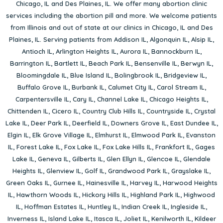
Chicago, IL
and
Des Plaines, IL
. We offer many abortion clinic
services including the abortion pill and more. We welcome patients
from Illinois and out of state at our clinics in Chicago, IL and Des
Plaines, IL. Serving patients from
Addison IL
,
Algonquin IL
,
Alsip IL
,
Antioch IL
,
Arlington Heights IL
,
Aurora IL
,
Bannockburn IL
,
Barrington IL
,
Bartlett IL
,
Beach Park IL
,
Bensenville IL
,
Berwyn IL
,
Bloomingdale IL
,
Blue Island IL
,
Bolingbrook IL
,
Bridgeview IL
,
Buffalo Grove IL
,
Burbank IL
,
Calumet City IL
,
Carol Stream IL
,
Carpentersville IL
,
Cary IL
,
Channel Lake IL
,
Chicago Heights IL
,
Chittenden IL
,
Cicero IL
,
Country Club Hills IL
,
Countryside IL
,
Crystal
Lake IL
,
Deer Park IL
,
Deerfield IL
,
Downers Grove IL
,
East Dundee IL
,
Elgin IL
,
Elk Grove Village IL
,
Elmhurst IL
,
Elmwood Park IL
,
Evanston
IL
,
Forest Lake IL
,
Fox Lake IL
,
Fox Lake Hills IL
,
Frankfort IL
,
Gages
Lake IL
,
Geneva IL
,
Gilberts IL
,
Glen Ellyn IL
,
Glencoe IL
,
Glendale
Heights IL
,
Glenview IL
,
Golf IL
,
Grandwood Park IL
,
Grayslake IL
,
Green Oaks IL
,
Gurnee IL
,
Hainesville IL
,
Harvey IL
,
Harwood Heights
IL
,
Hawthorn Woods IL
,
Hickory Hills IL
,
Highland Park IL
,
Highwood
IL
,
Hoffman Estates IL
,
Huntley IL
,
Indian Creek IL
,
Ingleside IL
,
Inverness IL
,
Island Lake IL
,
Itasca IL
,
Joliet IL
,
Kenilworth IL
,
Kildeer