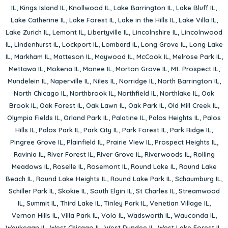
IL
,
Kings Island IL
,
Knollwood IL
,
Lake Barrington IL
,
Lake Bluff IL
,
Lake Catherine IL
,
Lake Forest IL
,
Lake in the Hills IL
,
Lake Villa IL
,
Lake Zurich IL
,
Lemont IL
,
Libertyville IL
,
Lincolnshire IL
,
Lincolnwood
IL
,
Lindenhurst IL
,
Lockport IL
,
Lombard IL
,
Long Grove IL
,
Long Lake
IL
,
Markham IL
,
Matteson IL
,
Maywood IL
,
McCook IL
,
Melrose Park IL
,
Mettawa IL
,
Mokena IL
,
Monee IL
,
Morton Grove IL
,
Mt. Prospect IL
,
Mundelein IL
,
Naperville IL
,
Niles IL
,
Norridge IL
,
North Barrington IL
,
North Chicago IL
,
Northbrook IL
,
Northfield IL
,
Northlake IL
,
Oak
Brook IL
,
Oak Forest IL
,
Oak Lawn IL
,
Oak Park IL
,
Old Mill Creek IL
,
Olympia Fields IL
,
Orland Park IL
,
Palatine IL
,
Palos Heights IL
,
Palos
Hills IL
,
Palos Park IL
,
Park City IL
,
Park Forest IL
,
Park Ridge IL
,
Pingree Grove IL
,
Plainfield IL
,
Prairie View IL
,
Prospect Heights IL
,
Ravinia IL
,
River Forest IL
,
River Grove IL
,
Riverwoods IL
,
Rolling
Meadows IL
,
Roselle IL
,
Rosemont IL
,
Round Lake IL
,
Round Lake
Beach IL
,
Round Lake Heights IL
,
Round Lake Park IL
,
Schaumburg IL
,
Schiller Park IL
,
Skokie IL
,
South Elgin IL
,
St Charles IL
,
Streamwood
IL
,
Summit IL
,
Third Lake IL
,
Tinley Park IL
,
Venetian Village IL
,
Vernon Hills IL
,
Villa Park IL
,
Volo IL
,
Wadsworth IL
,
Wauconda IL
,
Waukegan IL
,
West Chicago IL
,
West Dundee IL
,
West Lake Forest IL
,