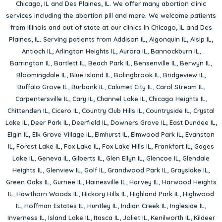
Chicago, IL
and
Des Plaines, IL
. We offer many abortion clinic
services including the abortion pill and more. We welcome patients
from Illinois and out of state at our clinics in Chicago, IL and Des
Plaines, IL. Serving patients from
Addison IL
,
Algonquin IL
,
Alsip IL
,
Antioch IL
,
Arlington Heights IL
,
Aurora IL
,
Bannockburn IL
,
Barrington IL
,
Bartlett IL
,
Beach Park IL
,
Bensenville IL
,
Berwyn IL
,
Bloomingdale IL
,
Blue Island IL
,
Bolingbrook IL
,
Bridgeview IL
,
Buffalo Grove IL
,
Burbank IL
,
Calumet City IL
,
Carol Stream IL
,
Carpentersville IL
,
Cary IL
,
Channel Lake IL
,
Chicago Heights IL
,
Chittenden IL
,
Cicero IL
,
Country Club Hills IL
,
Countryside IL
,
Crystal
Lake IL
,
Deer Park IL
,
Deerfield IL
,
Downers Grove IL
,
East Dundee IL
,
Elgin IL
,
Elk Grove Village IL
,
Elmhurst IL
,
Elmwood Park IL
,
Evanston
IL
,
Forest Lake IL
,
Fox Lake IL
,
Fox Lake Hills IL
,
Frankfort IL
,
Gages
Lake IL
,
Geneva IL
,
Gilberts IL
,
Glen Ellyn IL
,
Glencoe IL
,
Glendale
Heights IL
,
Glenview IL
,
Golf IL
,
Grandwood Park IL
,
Grayslake IL
,
Green Oaks IL
,
Gurnee IL
,
Hainesville IL
,
Harvey IL
,
Harwood Heights
IL
,
Hawthorn Woods IL
,
Hickory Hills IL
,
Highland Park IL
,
Highwood
IL
,
Hoffman Estates IL
,
Huntley IL
,
Indian Creek IL
,
Ingleside IL
,
Inverness IL
,
Island Lake IL
,
Itasca IL
,
Joliet IL
,
Kenilworth IL
,
Kildeer