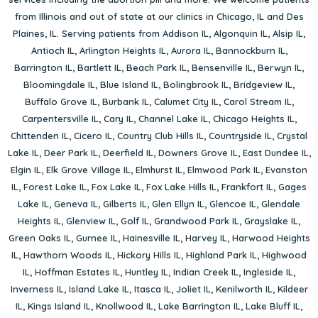
from Illinois and out of state at our clinics in Chicago, IL and Des
Plaines, IL. Serving patients from
Addison IL
,
Algonquin IL
,
Alsip IL
,
Antioch IL
,
Arlington Heights IL
,
Aurora IL
,
Bannockburn IL
,
Barrington IL
,
Bartlett IL
,
Beach Park IL
,
Bensenville IL
,
Berwyn IL
,
Bloomingdale IL
,
Blue Island IL
,
Bolingbrook IL
,
Bridgeview IL
,
Buffalo Grove IL
,
Burbank IL
,
Calumet City IL
,
Carol Stream IL
,
Carpentersville IL
,
Cary IL
,
Channel Lake IL
,
Chicago Heights IL
,
Chittenden IL
,
Cicero IL
,
Country Club Hills IL
,
Countryside IL
,
Crystal
Lake IL
,
Deer Park IL
,
Deerfield IL
,
Downers Grove IL
,
East Dundee IL
,
Elgin IL
,
Elk Grove Village IL
,
Elmhurst IL
,
Elmwood Park IL
,
Evanston
IL
,
Forest Lake IL
,
Fox Lake IL
,
Fox Lake Hills IL
,
Frankfort IL
,
Gages
Lake IL
,
Geneva IL
,
Gilberts IL
,
Glen Ellyn IL
,
Glencoe IL
,
Glendale
Heights IL
,
Glenview IL
,
Golf IL
,
Grandwood Park IL
,
Grayslake IL
,
Green Oaks IL
,
Gurnee IL
,
Hainesville IL
,
Harvey IL
,
Harwood Heights
IL
,
Hawthorn Woods IL
,
Hickory Hills IL
,
Highland Park IL
,
Highwood
IL
,
Hoffman Estates IL
,
Huntley IL
,
Indian Creek IL
,
Ingleside IL
,
Inverness IL
,
Island Lake IL
,
Itasca IL
,
Joliet IL
,
Kenilworth IL
,
Kildeer
IL
,
Kings Island IL
,
Knollwood IL
,
Lake Barrington IL
,
Lake Bluff IL
,