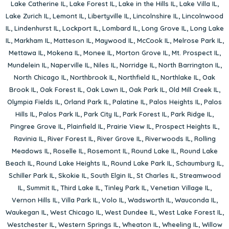
Lake Catherine IL
,
Lake Forest IL
,
Lake in the Hills IL
,
Lake Villa IL
,
Lake Zurich IL
,
Lemont IL
,
Libertyville IL
,
Lincolnshire IL
,
Lincolnwood
IL
,
Lindenhurst IL
,
Lockport IL
,
Lombard IL
,
Long Grove IL
,
Long Lake
IL
,
Markham IL
,
Matteson IL
,
Maywood IL
,
McCook IL
,
Melrose Park IL
,
Mettawa IL
,
Mokena IL
,
Monee IL
,
Morton Grove IL
,
Mt. Prospect IL
,
Mundelein IL
,
Naperville IL
,
Niles IL
,
Norridge IL
,
North Barrington IL
,
North Chicago IL
,
Northbrook IL
,
Northfield IL
,
Northlake IL
,
Oak
Brook IL
,
Oak Forest IL
,
Oak Lawn IL
,
Oak Park IL
,
Old Mill Creek IL
,
Olympia Fields IL
,
Orland Park IL
,
Palatine IL
,
Palos Heights IL
,
Palos
Hills IL
,
Palos Park IL
,
Park City IL
,
Park Forest IL
,
Park Ridge IL
,
Pingree Grove IL
,
Plainfield IL
,
Prairie View IL
,
Prospect Heights IL
,
Ravinia IL
,
River Forest IL
,
River Grove IL
,
Riverwoods IL
,
Rolling
Meadows IL
,
Roselle IL
,
Rosemont IL
,
Round Lake IL
,
Round Lake
Beach IL
,
Round Lake Heights IL
,
Round Lake Park IL
,
Schaumburg IL
,
Schiller Park IL
,
Skokie IL
,
South Elgin IL
,
St Charles IL
,
Streamwood
IL
,
Summit IL
,
Third Lake IL
,
Tinley Park IL
,
Venetian Village IL
,
Vernon Hills IL
,
Villa Park IL
,
Volo IL
,
Wadsworth IL
,
Wauconda IL
,
Waukegan IL
,
West Chicago IL
,
West Dundee IL
,
West Lake Forest IL
,
Westchester IL
,
Western Springs IL
,
Wheaton IL
,
Wheeling IL
,
Willow