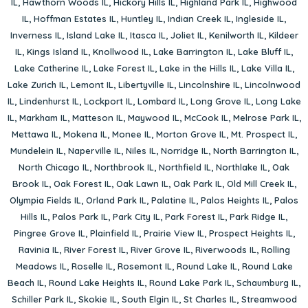
IL
,
Hawthorn Woods IL
,
Hickory Hills IL
,
Highland Park IL
,
Highwood
IL
,
Hoffman Estates IL
,
Huntley IL
,
Indian Creek IL
,
Ingleside IL
,
Inverness IL
,
Island Lake IL
,
Itasca IL
,
Joliet IL
,
Kenilworth IL
,
Kildeer
IL
,
Kings Island IL
,
Knollwood IL
,
Lake Barrington IL
,
Lake Bluff IL
,
Lake Catherine IL
,
Lake Forest IL
,
Lake in the Hills IL
,
Lake Villa IL
,
Lake Zurich IL
,
Lemont IL
,
Libertyville IL
,
Lincolnshire IL
,
Lincolnwood
IL
,
Lindenhurst IL
,
Lockport IL
,
Lombard IL
,
Long Grove IL
,
Long Lake
IL
,
Markham IL
,
Matteson IL
,
Maywood IL
,
McCook IL
,
Melrose Park IL
,
Mettawa IL
,
Mokena IL
,
Monee IL
,
Morton Grove IL
,
Mt. Prospect IL
,
Mundelein IL
,
Naperville IL
,
Niles IL
,
Norridge IL
,
North Barrington IL
,
North Chicago IL
,
Northbrook IL
,
Northfield IL
,
Northlake IL
,
Oak
Brook IL
,
Oak Forest IL
,
Oak Lawn IL
,
Oak Park IL
,
Old Mill Creek IL
,
Olympia Fields IL
,
Orland Park IL
,
Palatine IL
,
Palos Heights IL
,
Palos
Hills IL
,
Palos Park IL
,
Park City IL
,
Park Forest IL
,
Park Ridge IL
,
Pingree Grove IL
,
Plainfield IL
,
Prairie View IL
,
Prospect Heights IL
,
Ravinia IL
,
River Forest IL
,
River Grove IL
,
Riverwoods IL
,
Rolling
Meadows IL
,
Roselle IL
,
Rosemont IL
,
Round Lake IL
,
Round Lake
Beach IL
,
Round Lake Heights IL
,
Round Lake Park IL
,
Schaumburg IL
,
Schiller Park IL
,
Skokie IL
,
South Elgin IL
,
St Charles IL
,
Streamwood