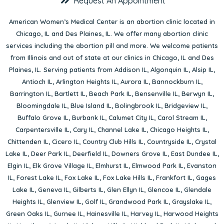
Request An Appointment
American Women’s Medical Center is an abortion clinic located in
Chicago, IL
and
Des Plaines, IL
. We offer many abortion clinic
services including the abortion pill and more. We welcome patients
from Illinois and out of state at our clinics in Chicago, IL and Des
Plaines, IL. Serving patients from
Addison IL
,
Algonquin IL
,
Alsip IL
,
Antioch IL
,
Arlington Heights IL
,
Aurora IL
,
Bannockburn IL
,
Barrington IL
,
Bartlett IL
,
Beach Park IL
,
Bensenville IL
,
Berwyn IL
,
Bloomingdale IL
,
Blue Island IL
,
Bolingbrook IL
,
Bridgeview IL
,
Buffalo Grove IL
,
Burbank IL
,
Calumet City IL
,
Carol Stream IL
,
Carpentersville IL
,
Cary IL
,
Channel Lake IL
,
Chicago Heights IL
,
Chittenden IL
,
Cicero IL
,
Country Club Hills IL
,
Countryside IL
,
Crystal
Lake IL
,
Deer Park IL
,
Deerfield IL
,
Downers Grove IL
,
East Dundee IL
,
Elgin IL
,
Elk Grove Village IL
,
Elmhurst IL
,
Elmwood Park IL
,
Evanston
IL
,
Forest Lake IL
,
Fox Lake IL
,
Fox Lake Hills IL
,
Frankfort IL
,
Gages
Lake IL
,
Geneva IL
,
Gilberts IL
,
Glen Ellyn IL
,
Glencoe IL
,
Glendale
Heights IL
,
Glenview IL
,
Golf IL
,
Grandwood Park IL
,
Grayslake IL
,
Green Oaks IL
,
Gurnee IL
,
Hainesville IL
,
Harvey IL
,
Harwood Heights