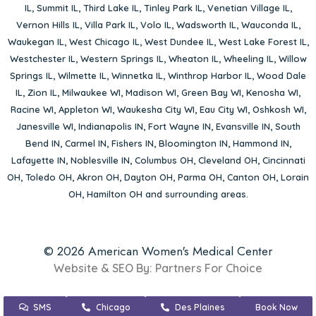
IL
,
Summit IL
,
Third Lake IL
,
Tinley Park IL
,
Venetian Village IL
,
Vernon Hills IL
,
Villa Park IL
,
Volo IL
,
Wadsworth IL
,
Wauconda IL
,
Waukegan IL
,
West Chicago IL
,
West Dundee IL
,
West Lake Forest IL
,
Westchester IL
,
Western Springs IL
,
Wheaton IL
,
Wheeling IL
,
Willow
Springs IL
,
Wilmette IL
,
Winnetka IL
,
Winthrop Harbor IL
,
Wood Dale
IL
,
Zion IL
,
Milwaukee WI
,
Madison WI
,
Green Bay WI
,
Kenosha WI
,
Racine WI
,
Appleton WI
,
Waukesha City WI
,
Eau City WI
,
Oshkosh WI
,
Janesville WI
,
Indianapolis IN
,
Fort Wayne IN
,
Evansville IN
,
South
Bend IN
,
Carmel IN
,
Fishers IN
,
Bloomington IN
,
Hammond IN
,
Lafayette IN
,
Noblesville IN
,
Columbus OH
,
Cleveland OH
,
Cincinnati
OH
,
Toledo OH
,
Akron OH
,
Dayton OH
,
Parma OH
,
Canton OH
,
Lorain
OH
,
Hamilton OH
and surrounding areas.
© 2026 American Women's Medical Center
Website & SEO By:
Partners For Choice
SMS
Chicago
Des Plaines
Book Now