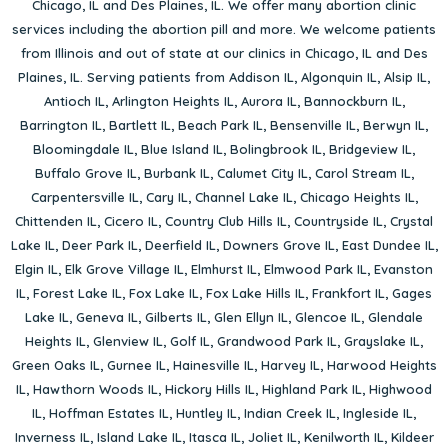
Chicago, IL
and
Des Plaines, IL
. We offer many abortion clinic
services including the abortion pill and more. We welcome patients
from Illinois and out of state at our clinics in Chicago, IL and Des
Plaines, IL. Serving patients from
Addison IL
,
Algonquin IL
,
Alsip IL
,
Antioch IL
,
Arlington Heights IL
,
Aurora IL
,
Bannockburn IL
,
Barrington IL
,
Bartlett IL
,
Beach Park IL
,
Bensenville IL
,
Berwyn IL
,
Bloomingdale IL
,
Blue Island IL
,
Bolingbrook IL
,
Bridgeview IL
,
Buffalo Grove IL
,
Burbank IL
,
Calumet City IL
,
Carol Stream IL
,
Carpentersville IL
,
Cary IL
,
Channel Lake IL
,
Chicago Heights IL
,
Chittenden IL
,
Cicero IL
,
Country Club Hills IL
,
Countryside IL
,
Crystal
Lake IL
,
Deer Park IL
,
Deerfield IL
,
Downers Grove IL
,
East Dundee IL
,
Elgin IL
,
Elk Grove Village IL
,
Elmhurst IL
,
Elmwood Park IL
,
Evanston
IL
,
Forest Lake IL
,
Fox Lake IL
,
Fox Lake Hills IL
,
Frankfort IL
,
Gages
Lake IL
,
Geneva IL
,
Gilberts IL
,
Glen Ellyn IL
,
Glencoe IL
,
Glendale
Heights IL
,
Glenview IL
,
Golf IL
,
Grandwood Park IL
,
Grayslake IL
,
Green Oaks IL
,
Gurnee IL
,
Hainesville IL
,
Harvey IL
,
Harwood Heights
IL
,
Hawthorn Woods IL
,
Hickory Hills IL
,
Highland Park IL
,
Highwood
IL
,
Hoffman Estates IL
,
Huntley IL
,
Indian Creek IL
,
Ingleside IL
,
Inverness IL
,
Island Lake IL
,
Itasca IL
,
Joliet IL
,
Kenilworth IL
,
Kildeer