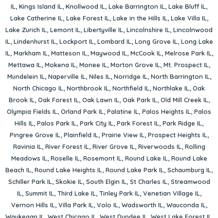
IL
,
Kings Island IL
,
Knollwood IL
,
Lake Barrington IL
,
Lake Bluff IL
,
Lake Catherine IL
,
Lake Forest IL
,
Lake in the Hills IL
,
Lake Villa IL
,
Lake Zurich IL
,
Lemont IL
,
Libertyville IL
,
Lincolnshire IL
,
Lincolnwood
IL
,
Lindenhurst IL
,
Lockport IL
,
Lombard IL
,
Long Grove IL
,
Long Lake
IL
,
Markham IL
,
Matteson IL
,
Maywood IL
,
McCook IL
,
Melrose Park IL
,
Mettawa IL
,
Mokena IL
,
Monee IL
,
Morton Grove IL
,
Mt. Prospect IL
,
Mundelein IL
,
Naperville IL
,
Niles IL
,
Norridge IL
,
North Barrington IL
,
North Chicago IL
,
Northbrook IL
,
Northfield IL
,
Northlake IL
,
Oak
Brook IL
,
Oak Forest IL
,
Oak Lawn IL
,
Oak Park IL
,
Old Mill Creek IL
,
Olympia Fields IL
,
Orland Park IL
,
Palatine IL
,
Palos Heights IL
,
Palos
Hills IL
,
Palos Park IL
,
Park City IL
,
Park Forest IL
,
Park Ridge IL
,
Pingree Grove IL
,
Plainfield IL
,
Prairie View IL
,
Prospect Heights IL
,
Ravinia IL
,
River Forest IL
,
River Grove IL
,
Riverwoods IL
,
Rolling
Meadows IL
,
Roselle IL
,
Rosemont IL
,
Round Lake IL
,
Round Lake
Beach IL
,
Round Lake Heights IL
,
Round Lake Park IL
,
Schaumburg IL
,
Schiller Park IL
,
Skokie IL
,
South Elgin IL
,
St Charles IL
,
Streamwood
IL
,
Summit IL
,
Third Lake IL
,
Tinley Park IL
,
Venetian Village IL
,
Vernon Hills IL
,
Villa Park IL
,
Volo IL
,
Wadsworth IL
,
Wauconda IL
,
Waukegan IL
,
West Chicago IL
,
West Dundee IL
,
West Lake Forest IL
,