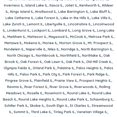
Inverness IL
,
Island Lake IL
,
Itasca IL
,
Joliet IL
,
Kenilworth IL
,
Kildeer
IL
,
Kings Island IL
,
Knollwood IL
,
Lake Barrington IL
,
Lake Bluff IL
,
Lake Catherine IL
,
Lake Forest IL
,
Lake in the Hills IL
,
Lake Villa IL
,
Lake Zurich IL
,
Lemont IL
,
Libertyville IL
,
Lincolnshire IL
,
Lincolnwood
IL
,
Lindenhurst IL
,
Lockport IL
,
Lombard IL
,
Long Grove IL
,
Long Lake
IL
,
Markham IL
,
Matteson IL
,
Maywood IL
,
McCook IL
,
Melrose Park IL
,
Mettawa IL
,
Mokena IL
,
Monee IL
,
Morton Grove IL
,
Mt. Prospect IL
,
Mundelein IL
,
Naperville IL
,
Niles IL
,
Norridge IL
,
North Barrington IL
,
North Chicago IL
,
Northbrook IL
,
Northfield IL
,
Northlake IL
,
Oak
Brook IL
,
Oak Forest IL
,
Oak Lawn IL
,
Oak Park IL
,
Old Mill Creek IL
,
Olympia Fields IL
,
Orland Park IL
,
Palatine IL
,
Palos Heights IL
,
Palos
Hills IL
,
Palos Park IL
,
Park City IL
,
Park Forest IL
,
Park Ridge IL
,
Pingree Grove IL
,
Plainfield IL
,
Prairie View IL
,
Prospect Heights IL
,
Ravinia IL
,
River Forest IL
,
River Grove IL
,
Riverwoods IL
,
Rolling
Meadows IL
,
Roselle IL
,
Rosemont IL
,
Round Lake IL
,
Round Lake
Beach IL
,
Round Lake Heights IL
,
Round Lake Park IL
,
Schaumburg IL
,
Schiller Park IL
,
Skokie IL
,
South Elgin IL
,
St Charles IL
,
Streamwood
IL
,
Summit IL
,
Third Lake IL
,
Tinley Park IL
,
Venetian Village IL
,