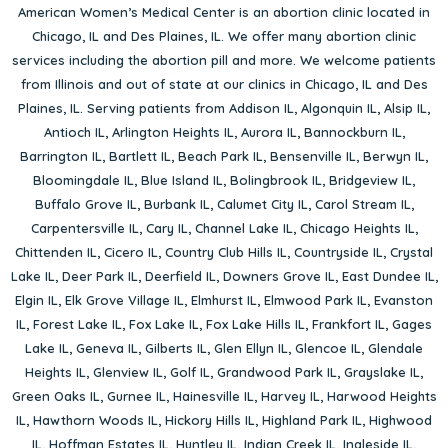
American Women’s Medical Center is an abortion clinic located in
Chicago, IL
and
Des Plaines, IL
. We offer many abortion clinic
services including the abortion pill and more. We welcome patients
from Illinois and out of state at our clinics in Chicago, IL and Des
Plaines, IL. Serving patients from
Addison IL
,
Algonquin IL
,
Alsip IL
,
Antioch IL
,
Arlington Heights IL
,
Aurora IL
,
Bannockburn IL
,
Barrington IL
,
Bartlett IL
,
Beach Park IL
,
Bensenville IL
,
Berwyn IL
,
Bloomingdale IL
,
Blue Island IL
,
Bolingbrook IL
,
Bridgeview IL
,
Buffalo Grove IL
,
Burbank IL
,
Calumet City IL
,
Carol Stream IL
,
Carpentersville IL
,
Cary IL
,
Channel Lake IL
,
Chicago Heights IL
,
Chittenden IL
,
Cicero IL
,
Country Club Hills IL
,
Countryside IL
,
Crystal
Lake IL
,
Deer Park IL
,
Deerfield IL
,
Downers Grove IL
,
East Dundee IL
,
Elgin IL
,
Elk Grove Village IL
,
Elmhurst IL
,
Elmwood Park IL
,
Evanston
IL
,
Forest Lake IL
,
Fox Lake IL
,
Fox Lake Hills IL
,
Frankfort IL
,
Gages
Lake IL
,
Geneva IL
,
Gilberts IL
,
Glen Ellyn IL
,
Glencoe IL
,
Glendale
Heights IL
,
Glenview IL
,
Golf IL
,
Grandwood Park IL
,
Grayslake IL
,
Green Oaks IL
,
Gurnee IL
,
Hainesville IL
,
Harvey IL
,
Harwood Heights
IL
,
Hawthorn Woods IL
,
Hickory Hills IL
,
Highland Park IL
,
Highwood
IL
,
Hoffman Estates IL
,
Huntley IL
,
Indian Creek IL
,
Ingleside IL
,