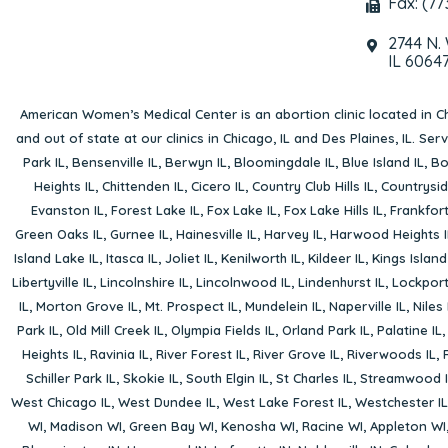
Fax: (77
2744 N.
IL 6064
American Women’s Medical Center is an abortion clinic located in
Ch
and out of state at our clinics in Chicago, IL and Des Plaines, IL. Se
Park IL
,
Bensenville IL
,
Berwyn IL
,
Bloomingdale IL
,
Blue Island IL
,
Bo
Heights IL
,
Chittenden IL
,
Cicero IL
,
Country Club Hills IL
,
Countrysid
Evanston IL
,
Forest Lake IL
,
Fox Lake IL
,
Fox Lake Hills IL
,
Frankfort
Green Oaks IL
,
Gurnee IL
,
Hainesville IL
,
Harvey IL
,
Harwood Heights I
Island Lake IL
,
Itasca IL
,
Joliet IL
,
Kenilworth IL
,
Kildeer IL
,
Kings Island
Libertyville IL
,
Lincolnshire IL
,
Lincolnwood IL
,
Lindenhurst IL
,
Lockport
IL
,
Morton Grove IL
,
Mt. Prospect IL
,
Mundelein IL
,
Naperville IL
,
Niles 
Park IL
,
Old Mill Creek IL
,
Olympia Fields IL
,
Orland Park IL
,
Palatine IL
Heights IL
,
Ravinia IL
,
River Forest IL
,
River Grove IL
,
Riverwoods IL
,
Schiller Park IL
,
Skokie IL
,
South Elgin IL
,
St Charles IL
,
Streamwood I
West Chicago IL
,
West Dundee IL
,
West Lake Forest IL
,
Westchester IL
WI
,
Madison WI
,
Green Bay WI
,
Kenosha WI
,
Racine WI
,
Appleton WI