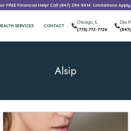
r FREE Financial Help! Call (847) 294-9614. Limitations Apply
Chicago, IL
Des Pl
HEALTH SERVICES
CONTACT
(773) 772-7726
(847
Alsip