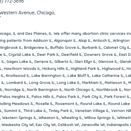
3) 772-3696
 Western Avenue, Chicago,
7
icago, IL
and
Des Plaines, IL
. We offer many abortion clinic services in
rving patients from
Addison IL
,
Algonquin IL
,
Alsip IL
,
Antioch IL
,
Arlington 
lingbrook IL
,
Bridgeview IL
,
Buffalo Grove IL
,
Burbank IL
,
Calumet City IL
e IL
,
Crystal Lake IL
,
Deer Park IL
,
Deerfield IL
,
Downers Grove IL
,
East D
 IL
,
Gages Lake IL
,
Geneva IL
,
Gilberts IL
,
Glen Ellyn IL
,
Glencoe IL
,
Glenda
L
,
Hawthorn Woods IL
,
Hickory Hills IL
,
Highland Park IL
,
Highwood IL
,
Ho
 IL
,
Knollwood IL
,
Lake Barrington IL
,
Lake Bluff IL
,
Lake Catherine IL
,
La
 IL
,
Lombard IL
,
Long Grove IL
,
Long Lake IL
,
Markham IL
,
Matteson IL
,
M
IL
,
Norridge IL
,
North Barrington IL
,
North Chicago IL
,
Northbrook IL
,
Nort
,
Palos Heights IL
,
Palos Hills IL
,
Palos Park IL
,
Park City IL
,
Park Forest IL
Rolling Meadows IL
,
Roselle IL
,
Rosemont IL
,
Round Lake IL
,
Round Lake 
L
,
Summit IL
,
Third Lake IL
,
Tinley Park IL
,
Venetian Village IL
,
Vernon Hill
,
Western Springs IL
,
Wheaton IL
,
Wheeling IL
,
Willow Springs IL
,
Wilmett
,
Waukesha City WI
,
Eau City WI
,
Oshkosh WI
,
Janesville WI
,
Indianapolis 