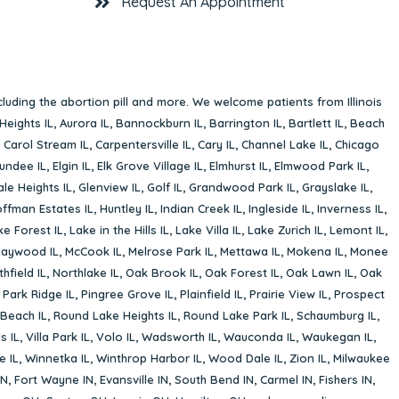
Request An Appointment
cluding the abortion pill and more. We welcome patients from Illinois
Heights IL
,
Aurora IL
,
Bannockburn IL
,
Barrington IL
,
Bartlett IL
,
Beach
,
Carol Stream IL
,
Carpentersville IL
,
Cary IL
,
Channel Lake IL
,
Chicago
undee IL
,
Elgin IL
,
Elk Grove Village IL
,
Elmhurst IL
,
Elmwood Park IL
,
le Heights IL
,
Glenview IL
,
Golf IL
,
Grandwood Park IL
,
Grayslake IL
,
ffman Estates IL
,
Huntley IL
,
Indian Creek IL
,
Ingleside IL
,
Inverness IL
,
ke Forest IL
,
Lake in the Hills IL
,
Lake Villa IL
,
Lake Zurich IL
,
Lemont IL
,
aywood IL
,
McCook IL
,
Melrose Park IL
,
Mettawa IL
,
Mokena IL
,
Monee
hfield IL
,
Northlake IL
,
Oak Brook IL
,
Oak Forest IL
,
Oak Lawn IL
,
Oak
,
Park Ridge IL
,
Pingree Grove IL
,
Plainfield IL
,
Prairie View IL
,
Prospect
Beach IL
,
Round Lake Heights IL
,
Round Lake Park IL
,
Schaumburg IL
,
s IL
,
Villa Park IL
,
Volo IL
,
Wadsworth IL
,
Wauconda IL
,
Waukegan IL
,
e IL
,
Winnetka IL
,
Winthrop Harbor IL
,
Wood Dale IL
,
Zion IL
,
Milwaukee
IN
,
Fort Wayne IN
,
Evansville IN
,
South Bend IN
,
Carmel IN
,
Fishers IN
,