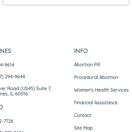
INES
INFO
Abortion Pill
94-9614
47) 294-9644
Procedural Abortion
iver Road (US45) Suite 7,
Women's Health Services
nes, IL 60016
Financial Assistance
O
Contact
72-7726
Site Map