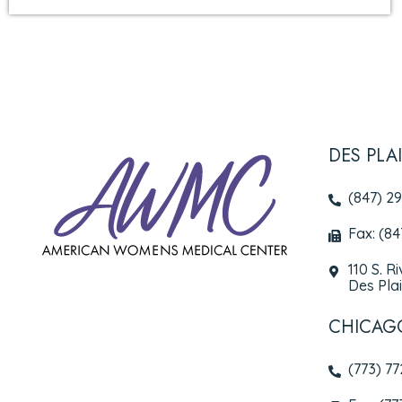
DES PLA
(847) 2
Fax: (8
110 S. R
Des Plai
CHICAG
(773) 7