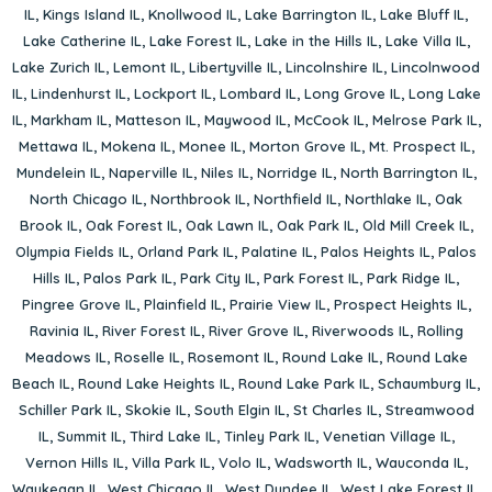
IL
,
Kings Island IL
,
Knollwood IL
,
Lake Barrington IL
,
Lake Bluff IL
,
Lake Catherine IL
,
Lake Forest IL
,
Lake in the Hills IL
,
Lake Villa IL
,
Lake Zurich IL
,
Lemont IL
,
Libertyville IL
,
Lincolnshire IL
,
Lincolnwood
IL
,
Lindenhurst IL
,
Lockport IL
,
Lombard IL
,
Long Grove IL
,
Long Lake
IL
,
Markham IL
,
Matteson IL
,
Maywood IL
,
McCook IL
,
Melrose Park IL
,
Mettawa IL
,
Mokena IL
,
Monee IL
,
Morton Grove IL
,
Mt. Prospect IL
,
Mundelein IL
,
Naperville IL
,
Niles IL
,
Norridge IL
,
North Barrington IL
,
North Chicago IL
,
Northbrook IL
,
Northfield IL
,
Northlake IL
,
Oak
Brook IL
,
Oak Forest IL
,
Oak Lawn IL
,
Oak Park IL
,
Old Mill Creek IL
,
Olympia Fields IL
,
Orland Park IL
,
Palatine IL
,
Palos Heights IL
,
Palos
Hills IL
,
Palos Park IL
,
Park City IL
,
Park Forest IL
,
Park Ridge IL
,
Pingree Grove IL
,
Plainfield IL
,
Prairie View IL
,
Prospect Heights IL
,
Ravinia IL
,
River Forest IL
,
River Grove IL
,
Riverwoods IL
,
Rolling
Meadows IL
,
Roselle IL
,
Rosemont IL
,
Round Lake IL
,
Round Lake
Beach IL
,
Round Lake Heights IL
,
Round Lake Park IL
,
Schaumburg IL
,
Schiller Park IL
,
Skokie IL
,
South Elgin IL
,
St Charles IL
,
Streamwood
IL
,
Summit IL
,
Third Lake IL
,
Tinley Park IL
,
Venetian Village IL
,
Vernon Hills IL
,
Villa Park IL
,
Volo IL
,
Wadsworth IL
,
Wauconda IL
,
Waukegan IL
,
West Chicago IL
,
West Dundee IL
,
West Lake Forest IL
,