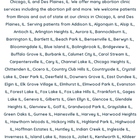
Chicago, IL
and
Des Plaines, IL
. We offer many abortion clinic
services including the abortion pill and more. We welcome patients
from Illinois and out of state at our clinics in Chicago, IL and Des
Plaines, IL. Serving patients from
Addison IL
,
Algonquin IL
,
Alsip IL
,
Antioch IL
,
Arlington Heights IL
,
Aurora IL
,
Bannockburn IL
,
Barrington IL
,
Bartlett IL
,
Beach Park IL
,
Bensenville IL
,
Berwyn IL
,
Bloomingdale IL
,
Blue Island IL
,
Bolingbrook IL
,
Bridgeview IL
,
Buffalo Grove IL
,
Burbank IL
,
Calumet City IL
,
Carol Stream IL
,
Carpentersville IL
,
Cary IL
,
Channel Lake IL
,
Chicago Heights IL
,
Chittenden IL
,
Cicero IL
,
Country Club Hills IL
,
Countryside IL
,
Crystal
Lake IL
,
Deer Park IL
,
Deerfield IL
,
Downers Grove IL
,
East Dundee IL
,
Elgin IL
,
Elk Grove Village IL
,
Elmhurst IL
,
Elmwood Park IL
,
Evanston
IL
,
Forest Lake IL
,
Fox Lake IL
,
Fox Lake Hills IL
,
Frankfort IL
,
Gages
Lake IL
,
Geneva IL
,
Gilberts IL
,
Glen Ellyn IL
,
Glencoe IL
,
Glendale
Heights IL
,
Glenview IL
,
Golf IL
,
Grandwood Park IL
,
Grayslake IL
,
Green Oaks IL
,
Gurnee IL
,
Hainesville IL
,
Harvey IL
,
Harwood Heights
IL
,
Hawthorn Woods IL
,
Hickory Hills IL
,
Highland Park IL
,
Highwood
IL
,
Hoffman Estates IL
,
Huntley IL
,
Indian Creek IL
,
Ingleside IL
,
Inverness IL
,
Island Lake IL
,
Itasca IL
,
Joliet IL
,
Kenilworth IL
,
Kildeer