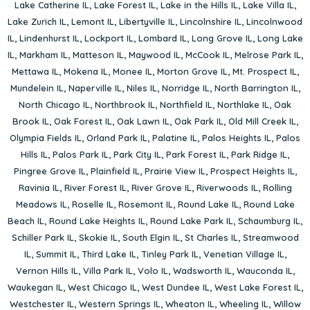
Lake Catherine IL
,
Lake Forest IL
,
Lake in the Hills IL
,
Lake Villa IL
,
Lake Zurich IL
,
Lemont IL
,
Libertyville IL
,
Lincolnshire IL
,
Lincolnwood
IL
,
Lindenhurst IL
,
Lockport IL
,
Lombard IL
,
Long Grove IL
,
Long Lake
IL
,
Markham IL
,
Matteson IL
,
Maywood IL
,
McCook IL
,
Melrose Park IL
,
Mettawa IL
,
Mokena IL
,
Monee IL
,
Morton Grove IL
,
Mt. Prospect IL
,
Mundelein IL
,
Naperville IL
,
Niles IL
,
Norridge IL
,
North Barrington IL
,
North Chicago IL
,
Northbrook IL
,
Northfield IL
,
Northlake IL
,
Oak
Brook IL
,
Oak Forest IL
,
Oak Lawn IL
,
Oak Park IL
,
Old Mill Creek IL
,
Olympia Fields IL
,
Orland Park IL
,
Palatine IL
,
Palos Heights IL
,
Palos
Hills IL
,
Palos Park IL
,
Park City IL
,
Park Forest IL
,
Park Ridge IL
,
Pingree Grove IL
,
Plainfield IL
,
Prairie View IL
,
Prospect Heights IL
,
Ravinia IL
,
River Forest IL
,
River Grove IL
,
Riverwoods IL
,
Rolling
Meadows IL
,
Roselle IL
,
Rosemont IL
,
Round Lake IL
,
Round Lake
Beach IL
,
Round Lake Heights IL
,
Round Lake Park IL
,
Schaumburg IL
,
Schiller Park IL
,
Skokie IL
,
South Elgin IL
,
St Charles IL
,
Streamwood
IL
,
Summit IL
,
Third Lake IL
,
Tinley Park IL
,
Venetian Village IL
,
Vernon Hills IL
,
Villa Park IL
,
Volo IL
,
Wadsworth IL
,
Wauconda IL
,
Waukegan IL
,
West Chicago IL
,
West Dundee IL
,
West Lake Forest IL
,
Westchester IL
,
Western Springs IL
,
Wheaton IL
,
Wheeling IL
,
Willow