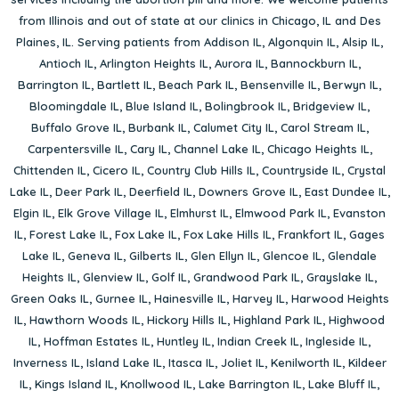
from Illinois and out of state at our clinics in Chicago, IL and Des
Plaines, IL. Serving patients from
Addison IL
,
Algonquin IL
,
Alsip IL
,
Antioch IL
,
Arlington Heights IL
,
Aurora IL
,
Bannockburn IL
,
Barrington IL
,
Bartlett IL
,
Beach Park IL
,
Bensenville IL
,
Berwyn IL
,
Bloomingdale IL
,
Blue Island IL
,
Bolingbrook IL
,
Bridgeview IL
,
Buffalo Grove IL
,
Burbank IL
,
Calumet City IL
,
Carol Stream IL
,
Carpentersville IL
,
Cary IL
,
Channel Lake IL
,
Chicago Heights IL
,
Chittenden IL
,
Cicero IL
,
Country Club Hills IL
,
Countryside IL
,
Crystal
Lake IL
,
Deer Park IL
,
Deerfield IL
,
Downers Grove IL
,
East Dundee IL
,
Elgin IL
,
Elk Grove Village IL
,
Elmhurst IL
,
Elmwood Park IL
,
Evanston
IL
,
Forest Lake IL
,
Fox Lake IL
,
Fox Lake Hills IL
,
Frankfort IL
,
Gages
Lake IL
,
Geneva IL
,
Gilberts IL
,
Glen Ellyn IL
,
Glencoe IL
,
Glendale
Heights IL
,
Glenview IL
,
Golf IL
,
Grandwood Park IL
,
Grayslake IL
,
Green Oaks IL
,
Gurnee IL
,
Hainesville IL
,
Harvey IL
,
Harwood Heights
IL
,
Hawthorn Woods IL
,
Hickory Hills IL
,
Highland Park IL
,
Highwood
IL
,
Hoffman Estates IL
,
Huntley IL
,
Indian Creek IL
,
Ingleside IL
,
Inverness IL
,
Island Lake IL
,
Itasca IL
,
Joliet IL
,
Kenilworth IL
,
Kildeer
IL
,
Kings Island IL
,
Knollwood IL
,
Lake Barrington IL
,
Lake Bluff IL
,