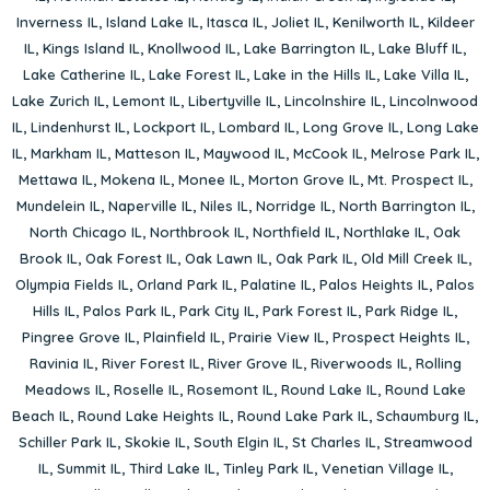
Inverness IL
,
Island Lake IL
,
Itasca IL
,
Joliet IL
,
Kenilworth IL
,
Kildeer
IL
,
Kings Island IL
,
Knollwood IL
,
Lake Barrington IL
,
Lake Bluff IL
,
Lake Catherine IL
,
Lake Forest IL
,
Lake in the Hills IL
,
Lake Villa IL
,
Lake Zurich IL
,
Lemont IL
,
Libertyville IL
,
Lincolnshire IL
,
Lincolnwood
IL
,
Lindenhurst IL
,
Lockport IL
,
Lombard IL
,
Long Grove IL
,
Long Lake
IL
,
Markham IL
,
Matteson IL
,
Maywood IL
,
McCook IL
,
Melrose Park IL
,
Mettawa IL
,
Mokena IL
,
Monee IL
,
Morton Grove IL
,
Mt. Prospect IL
,
Mundelein IL
,
Naperville IL
,
Niles IL
,
Norridge IL
,
North Barrington IL
,
North Chicago IL
,
Northbrook IL
,
Northfield IL
,
Northlake IL
,
Oak
Brook IL
,
Oak Forest IL
,
Oak Lawn IL
,
Oak Park IL
,
Old Mill Creek IL
,
Olympia Fields IL
,
Orland Park IL
,
Palatine IL
,
Palos Heights IL
,
Palos
Hills IL
,
Palos Park IL
,
Park City IL
,
Park Forest IL
,
Park Ridge IL
,
Pingree Grove IL
,
Plainfield IL
,
Prairie View IL
,
Prospect Heights IL
,
Ravinia IL
,
River Forest IL
,
River Grove IL
,
Riverwoods IL
,
Rolling
Meadows IL
,
Roselle IL
,
Rosemont IL
,
Round Lake IL
,
Round Lake
Beach IL
,
Round Lake Heights IL
,
Round Lake Park IL
,
Schaumburg IL
,
Schiller Park IL
,
Skokie IL
,
South Elgin IL
,
St Charles IL
,
Streamwood
IL
,
Summit IL
,
Third Lake IL
,
Tinley Park IL
,
Venetian Village IL
,