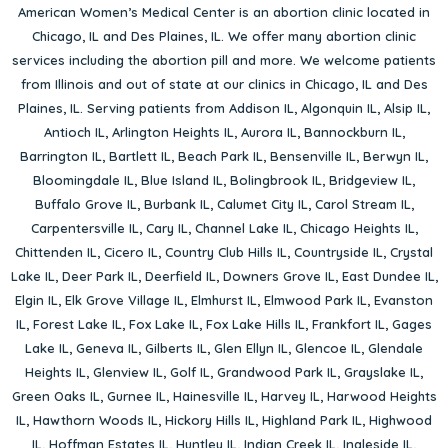
American Women’s Medical Center is an abortion clinic located in
Chicago, IL
and
Des Plaines, IL
. We offer many abortion clinic
services including the abortion pill and more. We welcome patients
from Illinois and out of state at our clinics in Chicago, IL and Des
Plaines, IL. Serving patients from
Addison IL
,
Algonquin IL
,
Alsip IL
,
Antioch IL
,
Arlington Heights IL
,
Aurora IL
,
Bannockburn IL
,
Barrington IL
,
Bartlett IL
,
Beach Park IL
,
Bensenville IL
,
Berwyn IL
,
Bloomingdale IL
,
Blue Island IL
,
Bolingbrook IL
,
Bridgeview IL
,
Buffalo Grove IL
,
Burbank IL
,
Calumet City IL
,
Carol Stream IL
,
Carpentersville IL
,
Cary IL
,
Channel Lake IL
,
Chicago Heights IL
,
Chittenden IL
,
Cicero IL
,
Country Club Hills IL
,
Countryside IL
,
Crystal
Lake IL
,
Deer Park IL
,
Deerfield IL
,
Downers Grove IL
,
East Dundee IL
,
Elgin IL
,
Elk Grove Village IL
,
Elmhurst IL
,
Elmwood Park IL
,
Evanston
IL
,
Forest Lake IL
,
Fox Lake IL
,
Fox Lake Hills IL
,
Frankfort IL
,
Gages
Lake IL
,
Geneva IL
,
Gilberts IL
,
Glen Ellyn IL
,
Glencoe IL
,
Glendale
Heights IL
,
Glenview IL
,
Golf IL
,
Grandwood Park IL
,
Grayslake IL
,
Green Oaks IL
,
Gurnee IL
,
Hainesville IL
,
Harvey IL
,
Harwood Heights
IL
,
Hawthorn Woods IL
,
Hickory Hills IL
,
Highland Park IL
,
Highwood
IL
,
Hoffman Estates IL
,
Huntley IL
,
Indian Creek IL
,
Ingleside IL
,