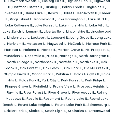
IL
,
Hawthorn Woods IL
,
Hickory Hills IL
,
Highland Park IL
,
Highwood
IL
,
Hoffman Estates IL
,
Huntley IL
,
Indian Creek IL
,
Ingleside IL
,
Inverness IL
,
Island Lake IL
,
Itasca IL
,
Joliet IL
,
Kenilworth IL
,
Kildeer
IL
,
Kings Island IL
,
Knollwood IL
,
Lake Barrington IL
,
Lake Bluff IL
,
Lake Catherine IL
,
Lake Forest IL
,
Lake in the Hills IL
,
Lake Villa IL
,
Lake Zurich IL
,
Lemont IL
,
Libertyville IL
,
Lincolnshire IL
,
Lincolnwood
IL
,
Lindenhurst IL
,
Lockport IL
,
Lombard IL
,
Long Grove IL
,
Long Lake
IL
,
Markham IL
,
Matteson IL
,
Maywood IL
,
McCook IL
,
Melrose Park IL
,
Mettawa IL
,
Mokena IL
,
Monee IL
,
Morton Grove IL
,
Mt. Prospect IL
,
Mundelein IL
,
Naperville IL
,
Niles IL
,
Norridge IL
,
North Barrington IL
,
North Chicago IL
,
Northbrook IL
,
Northfield IL
,
Northlake IL
,
Oak
Brook IL
,
Oak Forest IL
,
Oak Lawn IL
,
Oak Park IL
,
Old Mill Creek IL
,
Olympia Fields IL
,
Orland Park IL
,
Palatine IL
,
Palos Heights IL
,
Palos
Hills IL
,
Palos Park IL
,
Park City IL
,
Park Forest IL
,
Park Ridge IL
,
Pingree Grove IL
,
Plainfield IL
,
Prairie View IL
,
Prospect Heights IL
,
Ravinia IL
,
River Forest IL
,
River Grove IL
,
Riverwoods IL
,
Rolling
Meadows IL
,
Roselle IL
,
Rosemont IL
,
Round Lake IL
,
Round Lake
Beach IL
,
Round Lake Heights IL
,
Round Lake Park IL
,
Schaumburg IL
,
Schiller Park IL
,
Skokie IL
,
South Elgin IL
,
St Charles IL
,
Streamwood