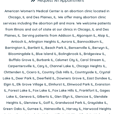
Request An Appointment
American Women’s Medical Center is an abortion clinic located in
Chicago, IL
and
Des Plaines, IL
. We offer many abortion clinic
services including the abortion pill and more. We welcome patients
from Illinois and out of state at our clinics in Chicago, IL and Des
Plaines, IL. Serving patients from
Addison IL
,
Algonquin IL
,
Alsip IL
,
Antioch IL
,
Arlington Heights IL
,
Aurora IL
,
Bannockburn IL
,
Barrington IL
,
Bartlett IL
,
Beach Park IL
,
Bensenville IL
,
Berwyn IL
,
Bloomingdale IL
,
Blue Island IL
,
Bolingbrook IL
,
Bridgeview IL
,
Buffalo Grove IL
,
Burbank IL
,
Calumet City IL
,
Carol Stream IL
,
Carpentersville IL
,
Cary IL
,
Channel Lake IL
,
Chicago Heights IL
,
Chittenden IL
,
Cicero IL
,
Country Club Hills IL
,
Countryside IL
,
Crystal
Lake IL
,
Deer Park IL
,
Deerfield IL
,
Downers Grove IL
,
East Dundee IL
,
Elgin IL
,
Elk Grove Village IL
,
Elmhurst IL
,
Elmwood Park IL
,
Evanston
IL
,
Forest Lake IL
,
Fox Lake IL
,
Fox Lake Hills IL
,
Frankfort IL
,
Gages
Lake IL
,
Geneva IL
,
Gilberts IL
,
Glen Ellyn IL
,
Glencoe IL
,
Glendale
Heights IL
,
Glenview IL
,
Golf IL
,
Grandwood Park IL
,
Grayslake IL
,
Green Oaks IL
,
Gurnee IL
,
Hainesville IL
,
Harvey IL
,
Harwood Heights