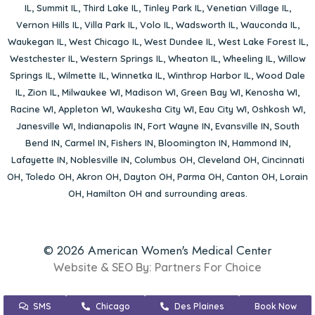
IL
,
Summit IL
,
Third Lake IL
,
Tinley Park IL
,
Venetian Village IL
,
Vernon Hills IL
,
Villa Park IL
,
Volo IL
,
Wadsworth IL
,
Wauconda IL
,
Waukegan IL
,
West Chicago IL
,
West Dundee IL
,
West Lake Forest IL
,
Westchester IL
,
Western Springs IL
,
Wheaton IL
,
Wheeling IL
,
Willow
Springs IL
,
Wilmette IL
,
Winnetka IL
,
Winthrop Harbor IL
,
Wood Dale
IL
,
Zion IL
,
Milwaukee WI
,
Madison WI
,
Green Bay WI
,
Kenosha WI
,
Racine WI
,
Appleton WI
,
Waukesha City WI
,
Eau City WI
,
Oshkosh WI
,
Janesville WI
,
Indianapolis IN
,
Fort Wayne IN
,
Evansville IN
,
South
Bend IN
,
Carmel IN
,
Fishers IN
,
Bloomington IN
,
Hammond IN
,
Lafayette IN
,
Noblesville IN
,
Columbus OH
,
Cleveland OH
,
Cincinnati
OH
,
Toledo OH
,
Akron OH
,
Dayton OH
,
Parma OH
,
Canton OH
,
Lorain
OH
,
Hamilton OH
and surrounding areas.
© 2026 American Women's Medical Center
Website & SEO By:
Partners For Choice
SMS
Chicago
Des Plaines
Book Now