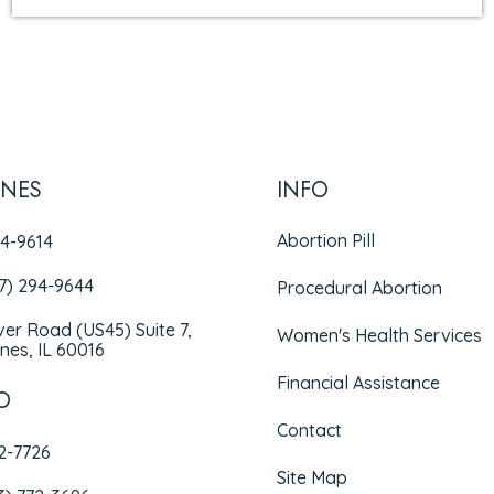
INES
INFO
Abortion Pill
94-9614
47) 294-9644
Procedural Abortion
iver Road (US45) Suite 7,
Women's Health Services
nes, IL 60016
Financial Assistance
O
Contact
72-7726
Site Map