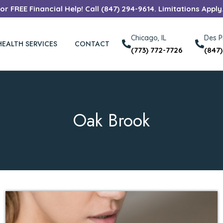
r FREE Financial Help! Call (847) 294-9614. Limitations Apply
Chicago, IL
Des Pl
HEALTH SERVICES
CONTACT
(773) 772-7726
(847
Oak Brook