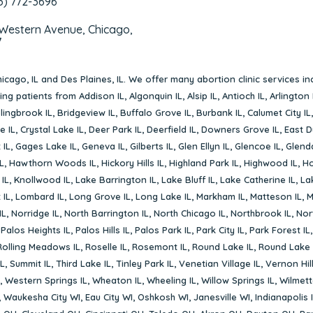
3) 772-3696
 Western Avenue, Chicago,
7
icago, IL
and
Des Plaines, IL
. We offer many abortion clinic services in
rving patients from
Addison IL
,
Algonquin IL
,
Alsip IL
,
Antioch IL
,
Arlington 
lingbrook IL
,
Bridgeview IL
,
Buffalo Grove IL
,
Burbank IL
,
Calumet City IL
e IL
,
Crystal Lake IL
,
Deer Park IL
,
Deerfield IL
,
Downers Grove IL
,
East D
 IL
,
Gages Lake IL
,
Geneva IL
,
Gilberts IL
,
Glen Ellyn IL
,
Glencoe IL
,
Glenda
L
,
Hawthorn Woods IL
,
Hickory Hills IL
,
Highland Park IL
,
Highwood IL
,
Ho
 IL
,
Knollwood IL
,
Lake Barrington IL
,
Lake Bluff IL
,
Lake Catherine IL
,
La
 IL
,
Lombard IL
,
Long Grove IL
,
Long Lake IL
,
Markham IL
,
Matteson IL
,
M
IL
,
Norridge IL
,
North Barrington IL
,
North Chicago IL
,
Northbrook IL
,
Nort
,
Palos Heights IL
,
Palos Hills IL
,
Palos Park IL
,
Park City IL
,
Park Forest IL
Rolling Meadows IL
,
Roselle IL
,
Rosemont IL
,
Round Lake IL
,
Round Lake 
L
,
Summit IL
,
Third Lake IL
,
Tinley Park IL
,
Venetian Village IL
,
Vernon Hill
,
Western Springs IL
,
Wheaton IL
,
Wheeling IL
,
Willow Springs IL
,
Wilmett
,
Waukesha City WI
,
Eau City WI
,
Oshkosh WI
,
Janesville WI
,
Indianapolis 