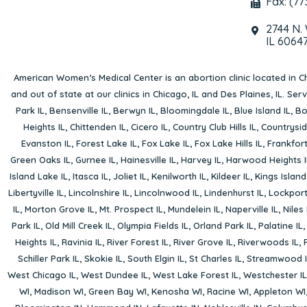
Fax: (77
2744 N.
IL 6064
American Women’s Medical Center is an abortion clinic located in
Ch
and out of state at our clinics in Chicago, IL and Des Plaines, IL. Se
Park IL
,
Bensenville IL
,
Berwyn IL
,
Bloomingdale IL
,
Blue Island IL
,
Bo
Heights IL
,
Chittenden IL
,
Cicero IL
,
Country Club Hills IL
,
Countrysid
Evanston IL
,
Forest Lake IL
,
Fox Lake IL
,
Fox Lake Hills IL
,
Frankfort
Green Oaks IL
,
Gurnee IL
,
Hainesville IL
,
Harvey IL
,
Harwood Heights I
Island Lake IL
,
Itasca IL
,
Joliet IL
,
Kenilworth IL
,
Kildeer IL
,
Kings Island
Libertyville IL
,
Lincolnshire IL
,
Lincolnwood IL
,
Lindenhurst IL
,
Lockport
IL
,
Morton Grove IL
,
Mt. Prospect IL
,
Mundelein IL
,
Naperville IL
,
Niles 
Park IL
,
Old Mill Creek IL
,
Olympia Fields IL
,
Orland Park IL
,
Palatine IL
Heights IL
,
Ravinia IL
,
River Forest IL
,
River Grove IL
,
Riverwoods IL
,
Schiller Park IL
,
Skokie IL
,
South Elgin IL
,
St Charles IL
,
Streamwood I
West Chicago IL
,
West Dundee IL
,
West Lake Forest IL
,
Westchester IL
WI
,
Madison WI
,
Green Bay WI
,
Kenosha WI
,
Racine WI
,
Appleton WI