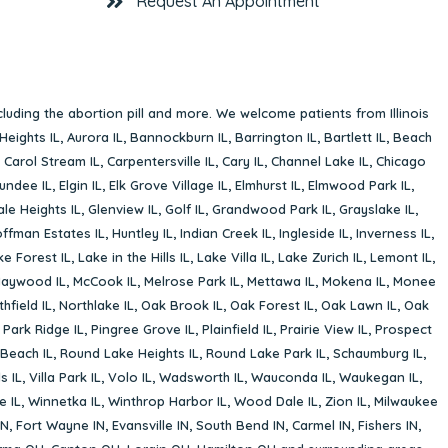
Request An Appointment
cluding the abortion pill and more. We welcome patients from Illinois
Heights IL
,
Aurora IL
,
Bannockburn IL
,
Barrington IL
,
Bartlett IL
,
Beach
,
Carol Stream IL
,
Carpentersville IL
,
Cary IL
,
Channel Lake IL
,
Chicago
undee IL
,
Elgin IL
,
Elk Grove Village IL
,
Elmhurst IL
,
Elmwood Park IL
,
le Heights IL
,
Glenview IL
,
Golf IL
,
Grandwood Park IL
,
Grayslake IL
,
ffman Estates IL
,
Huntley IL
,
Indian Creek IL
,
Ingleside IL
,
Inverness IL
,
ke Forest IL
,
Lake in the Hills IL
,
Lake Villa IL
,
Lake Zurich IL
,
Lemont IL
,
aywood IL
,
McCook IL
,
Melrose Park IL
,
Mettawa IL
,
Mokena IL
,
Monee
hfield IL
,
Northlake IL
,
Oak Brook IL
,
Oak Forest IL
,
Oak Lawn IL
,
Oak
,
Park Ridge IL
,
Pingree Grove IL
,
Plainfield IL
,
Prairie View IL
,
Prospect
Beach IL
,
Round Lake Heights IL
,
Round Lake Park IL
,
Schaumburg IL
,
s IL
,
Villa Park IL
,
Volo IL
,
Wadsworth IL
,
Wauconda IL
,
Waukegan IL
,
e IL
,
Winnetka IL
,
Winthrop Harbor IL
,
Wood Dale IL
,
Zion IL
,
Milwaukee
IN
,
Fort Wayne IN
,
Evansville IN
,
South Bend IN
,
Carmel IN
,
Fishers IN
,