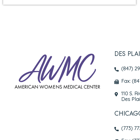
DES PLA
(847) 2
Fax: (8
110 S. R
Des Plai
CHICAG
(773) 7