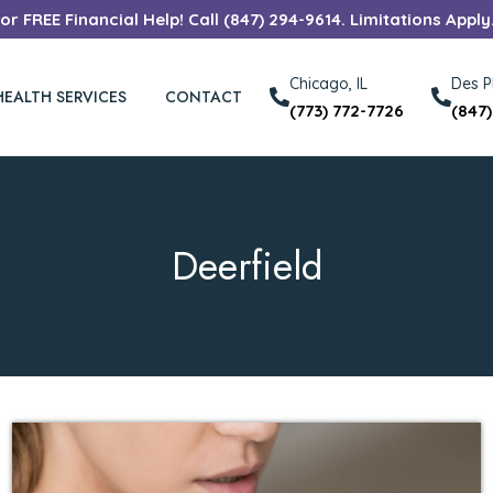
r FREE Financial Help! Call (847) 294-9614. Limitations Apply
Chicago, IL
Des Pl
HEALTH SERVICES
CONTACT
(773) 772-7726
(847
Deerfield