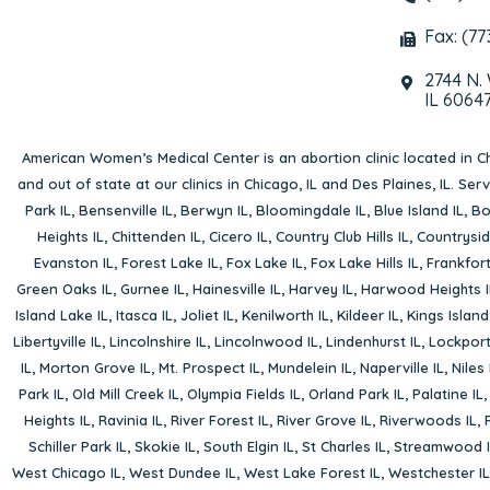
Fax: (77
2744 N.
IL 6064
American Women’s Medical Center is an abortion clinic located in
Ch
and out of state at our clinics in Chicago, IL and Des Plaines, IL. Se
Park IL
,
Bensenville IL
,
Berwyn IL
,
Bloomingdale IL
,
Blue Island IL
,
Bo
Heights IL
,
Chittenden IL
,
Cicero IL
,
Country Club Hills IL
,
Countrysid
Evanston IL
,
Forest Lake IL
,
Fox Lake IL
,
Fox Lake Hills IL
,
Frankfort
Green Oaks IL
,
Gurnee IL
,
Hainesville IL
,
Harvey IL
,
Harwood Heights I
Island Lake IL
,
Itasca IL
,
Joliet IL
,
Kenilworth IL
,
Kildeer IL
,
Kings Island
Libertyville IL
,
Lincolnshire IL
,
Lincolnwood IL
,
Lindenhurst IL
,
Lockport
IL
,
Morton Grove IL
,
Mt. Prospect IL
,
Mundelein IL
,
Naperville IL
,
Niles 
Park IL
,
Old Mill Creek IL
,
Olympia Fields IL
,
Orland Park IL
,
Palatine IL
Heights IL
,
Ravinia IL
,
River Forest IL
,
River Grove IL
,
Riverwoods IL
,
Schiller Park IL
,
Skokie IL
,
South Elgin IL
,
St Charles IL
,
Streamwood I
West Chicago IL
,
West Dundee IL
,
West Lake Forest IL
,
Westchester IL