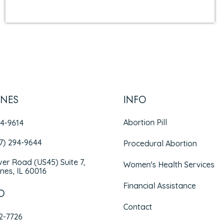
INES
INFO
Abortion Pill
94-9614
47) 294-9644
Procedural Abortion
iver Road (US45) Suite 7,
Women's Health Services
nes, IL 60016
Financial Assistance
O
Contact
72-7726