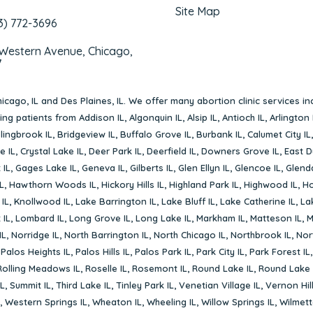
Site Map
3) 772-3696
 Western Avenue, Chicago,
7
icago, IL
and
Des Plaines, IL
. We offer many abortion clinic services in
rving patients from
Addison IL
,
Algonquin IL
,
Alsip IL
,
Antioch IL
,
Arlington 
lingbrook IL
,
Bridgeview IL
,
Buffalo Grove IL
,
Burbank IL
,
Calumet City IL
e IL
,
Crystal Lake IL
,
Deer Park IL
,
Deerfield IL
,
Downers Grove IL
,
East D
 IL
,
Gages Lake IL
,
Geneva IL
,
Gilberts IL
,
Glen Ellyn IL
,
Glencoe IL
,
Glenda
L
,
Hawthorn Woods IL
,
Hickory Hills IL
,
Highland Park IL
,
Highwood IL
,
Ho
 IL
,
Knollwood IL
,
Lake Barrington IL
,
Lake Bluff IL
,
Lake Catherine IL
,
La
 IL
,
Lombard IL
,
Long Grove IL
,
Long Lake IL
,
Markham IL
,
Matteson IL
,
M
IL
,
Norridge IL
,
North Barrington IL
,
North Chicago IL
,
Northbrook IL
,
Nort
,
Palos Heights IL
,
Palos Hills IL
,
Palos Park IL
,
Park City IL
,
Park Forest IL
Rolling Meadows IL
,
Roselle IL
,
Rosemont IL
,
Round Lake IL
,
Round Lake 
L
,
Summit IL
,
Third Lake IL
,
Tinley Park IL
,
Venetian Village IL
,
Vernon Hill
,
Western Springs IL
,
Wheaton IL
,
Wheeling IL
,
Willow Springs IL
,
Wilmett