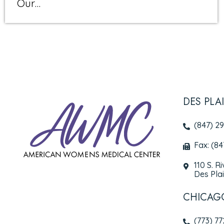
Our…
DES PLA
(847) 2
Fax: (8
110 S. R
Des Plai
CHICAG
(773) 7