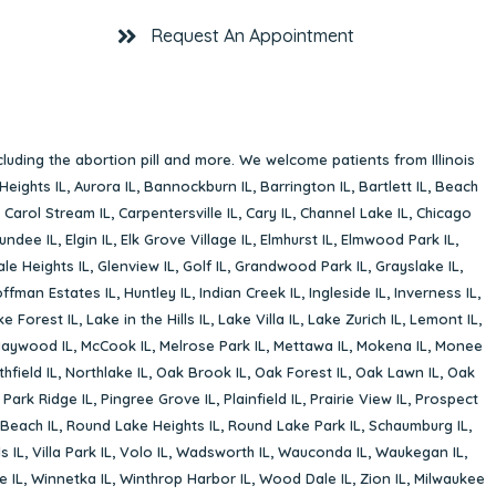
Request An Appointment
cluding the abortion pill and more. We welcome patients from Illinois
Heights IL
,
Aurora IL
,
Bannockburn IL
,
Barrington IL
,
Bartlett IL
,
Beach
,
Carol Stream IL
,
Carpentersville IL
,
Cary IL
,
Channel Lake IL
,
Chicago
undee IL
,
Elgin IL
,
Elk Grove Village IL
,
Elmhurst IL
,
Elmwood Park IL
,
le Heights IL
,
Glenview IL
,
Golf IL
,
Grandwood Park IL
,
Grayslake IL
,
ffman Estates IL
,
Huntley IL
,
Indian Creek IL
,
Ingleside IL
,
Inverness IL
,
ke Forest IL
,
Lake in the Hills IL
,
Lake Villa IL
,
Lake Zurich IL
,
Lemont IL
,
aywood IL
,
McCook IL
,
Melrose Park IL
,
Mettawa IL
,
Mokena IL
,
Monee
hfield IL
,
Northlake IL
,
Oak Brook IL
,
Oak Forest IL
,
Oak Lawn IL
,
Oak
,
Park Ridge IL
,
Pingree Grove IL
,
Plainfield IL
,
Prairie View IL
,
Prospect
Beach IL
,
Round Lake Heights IL
,
Round Lake Park IL
,
Schaumburg IL
,
s IL
,
Villa Park IL
,
Volo IL
,
Wadsworth IL
,
Wauconda IL
,
Waukegan IL
,
e IL
,
Winnetka IL
,
Winthrop Harbor IL
,
Wood Dale IL
,
Zion IL
,
Milwaukee