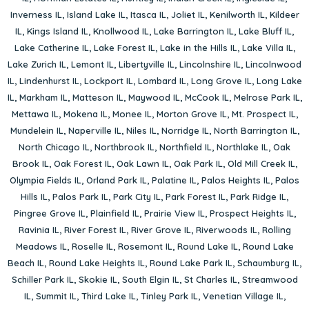
Inverness IL
,
Island Lake IL
,
Itasca IL
,
Joliet IL
,
Kenilworth IL
,
Kildeer
IL
,
Kings Island IL
,
Knollwood IL
,
Lake Barrington IL
,
Lake Bluff IL
,
Lake Catherine IL
,
Lake Forest IL
,
Lake in the Hills IL
,
Lake Villa IL
,
Lake Zurich IL
,
Lemont IL
,
Libertyville IL
,
Lincolnshire IL
,
Lincolnwood
IL
,
Lindenhurst IL
,
Lockport IL
,
Lombard IL
,
Long Grove IL
,
Long Lake
IL
,
Markham IL
,
Matteson IL
,
Maywood IL
,
McCook IL
,
Melrose Park IL
,
Mettawa IL
,
Mokena IL
,
Monee IL
,
Morton Grove IL
,
Mt. Prospect IL
,
Mundelein IL
,
Naperville IL
,
Niles IL
,
Norridge IL
,
North Barrington IL
,
North Chicago IL
,
Northbrook IL
,
Northfield IL
,
Northlake IL
,
Oak
Brook IL
,
Oak Forest IL
,
Oak Lawn IL
,
Oak Park IL
,
Old Mill Creek IL
,
Olympia Fields IL
,
Orland Park IL
,
Palatine IL
,
Palos Heights IL
,
Palos
Hills IL
,
Palos Park IL
,
Park City IL
,
Park Forest IL
,
Park Ridge IL
,
Pingree Grove IL
,
Plainfield IL
,
Prairie View IL
,
Prospect Heights IL
,
Ravinia IL
,
River Forest IL
,
River Grove IL
,
Riverwoods IL
,
Rolling
Meadows IL
,
Roselle IL
,
Rosemont IL
,
Round Lake IL
,
Round Lake
Beach IL
,
Round Lake Heights IL
,
Round Lake Park IL
,
Schaumburg IL
,
Schiller Park IL
,
Skokie IL
,
South Elgin IL
,
St Charles IL
,
Streamwood
IL
,
Summit IL
,
Third Lake IL
,
Tinley Park IL
,
Venetian Village IL
,