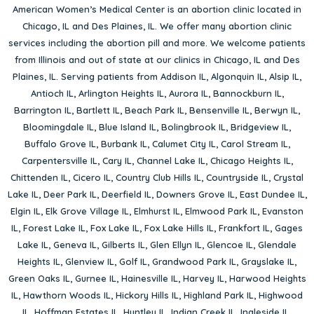
American Women’s Medical Center is an abortion clinic located in
Chicago, IL
and
Des Plaines, IL
. We offer many abortion clinic
services including the abortion pill and more. We welcome patients
from Illinois and out of state at our clinics in Chicago, IL and Des
Plaines, IL. Serving patients from
Addison IL
,
Algonquin IL
,
Alsip IL
,
Antioch IL
,
Arlington Heights IL
,
Aurora IL
,
Bannockburn IL
,
Barrington IL
,
Bartlett IL
,
Beach Park IL
,
Bensenville IL
,
Berwyn IL
,
Bloomingdale IL
,
Blue Island IL
,
Bolingbrook IL
,
Bridgeview IL
,
Buffalo Grove IL
,
Burbank IL
,
Calumet City IL
,
Carol Stream IL
,
Carpentersville IL
,
Cary IL
,
Channel Lake IL
,
Chicago Heights IL
,
Chittenden IL
,
Cicero IL
,
Country Club Hills IL
,
Countryside IL
,
Crystal
Lake IL
,
Deer Park IL
,
Deerfield IL
,
Downers Grove IL
,
East Dundee IL
,
Elgin IL
,
Elk Grove Village IL
,
Elmhurst IL
,
Elmwood Park IL
,
Evanston
IL
,
Forest Lake IL
,
Fox Lake IL
,
Fox Lake Hills IL
,
Frankfort IL
,
Gages
Lake IL
,
Geneva IL
,
Gilberts IL
,
Glen Ellyn IL
,
Glencoe IL
,
Glendale
Heights IL
,
Glenview IL
,
Golf IL
,
Grandwood Park IL
,
Grayslake IL
,
Green Oaks IL
,
Gurnee IL
,
Hainesville IL
,
Harvey IL
,
Harwood Heights
IL
,
Hawthorn Woods IL
,
Hickory Hills IL
,
Highland Park IL
,
Highwood
IL
,
Hoffman Estates IL
,
Huntley IL
,
Indian Creek IL
,
Ingleside IL
,