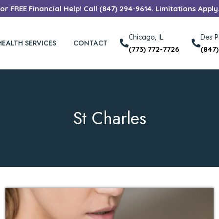
r FREE Financial Help! Call (847) 294-9614. Limitations Apply
Chicago, IL
Des Pl
HEALTH SERVICES
CONTACT
(773) 772-7726
(847
St Charles