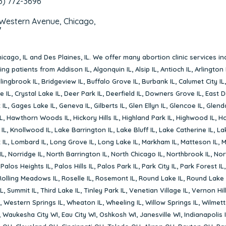
3) 772-3696
 Western Avenue, Chicago,
7
icago, IL
and
Des Plaines, IL
. We offer many abortion clinic services in
rving patients from
Addison IL
,
Algonquin IL
,
Alsip IL
,
Antioch IL
,
Arlington 
lingbrook IL
,
Bridgeview IL
,
Buffalo Grove IL
,
Burbank IL
,
Calumet City IL
e IL
,
Crystal Lake IL
,
Deer Park IL
,
Deerfield IL
,
Downers Grove IL
,
East D
 IL
,
Gages Lake IL
,
Geneva IL
,
Gilberts IL
,
Glen Ellyn IL
,
Glencoe IL
,
Glenda
L
,
Hawthorn Woods IL
,
Hickory Hills IL
,
Highland Park IL
,
Highwood IL
,
Ho
 IL
,
Knollwood IL
,
Lake Barrington IL
,
Lake Bluff IL
,
Lake Catherine IL
,
La
 IL
,
Lombard IL
,
Long Grove IL
,
Long Lake IL
,
Markham IL
,
Matteson IL
,
M
IL
,
Norridge IL
,
North Barrington IL
,
North Chicago IL
,
Northbrook IL
,
Nort
,
Palos Heights IL
,
Palos Hills IL
,
Palos Park IL
,
Park City IL
,
Park Forest IL
Rolling Meadows IL
,
Roselle IL
,
Rosemont IL
,
Round Lake IL
,
Round Lake 
L
,
Summit IL
,
Third Lake IL
,
Tinley Park IL
,
Venetian Village IL
,
Vernon Hill
,
Western Springs IL
,
Wheaton IL
,
Wheeling IL
,
Willow Springs IL
,
Wilmett
,
Waukesha City WI
,
Eau City WI
,
Oshkosh WI
,
Janesville WI
,
Indianapolis 