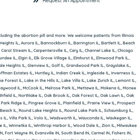
Request An Appointment
cluding the abortion pill and more. We welcome patients from Illinois
Heights IL
,
Aurora IL
,
Bannockburn IL
,
Barrington IL
,
Bartlett IL
,
Beach
,
Carol Stream IL
,
Carpentersville IL
,
Cary IL
,
Channel Lake IL
,
Chicago
undee IL
,
Elgin IL
,
Elk Grove Village IL
,
Elmhurst IL
,
Elmwood Park IL
,
le Heights IL
,
Glenview IL
,
Golf IL
,
Grandwood Park IL
,
Grayslake IL
,
ffman Estates IL
,
Huntley IL
,
Indian Creek IL
,
Ingleside IL
,
Inverness IL
,
ke Forest IL
,
Lake in the Hills IL
,
Lake Villa IL
,
Lake Zurich IL
,
Lemont IL
,
aywood IL
,
McCook IL
,
Melrose Park IL
,
Mettawa IL
,
Mokena IL
,
Monee
hfield IL
,
Northlake IL
,
Oak Brook IL
,
Oak Forest IL
,
Oak Lawn IL
,
Oak
,
Park Ridge IL
,
Pingree Grove IL
,
Plainfield IL
,
Prairie View IL
,
Prospect
Beach IL
,
Round Lake Heights IL
,
Round Lake Park IL
,
Schaumburg IL
,
s IL
,
Villa Park IL
,
Volo IL
,
Wadsworth IL
,
Wauconda IL
,
Waukegan IL
,
e IL
,
Winnetka IL
,
Winthrop Harbor IL
,
Wood Dale IL
,
Zion IL
,
Milwaukee
IN
,
Fort Wayne IN
,
Evansville IN
,
South Bend IN
,
Carmel IN
,
Fishers IN
,