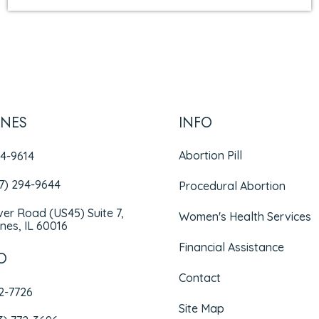
INES
INFO
Abortion Pill
94-9614
47) 294-9644
Procedural Abortion
iver Road (US45) Suite 7,
Women's Health Services
nes, IL 60016
Financial Assistance
O
Contact
72-7726
Site Map