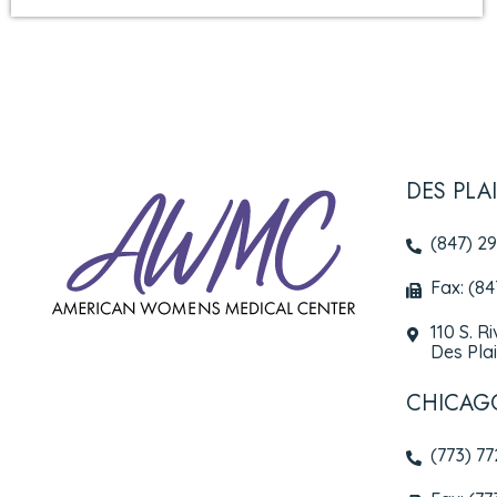
DES PLA
(847) 2
Fax: (8
110 S. R
Des Plai
CHICAG
(773) 7