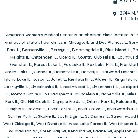
Fax: (77
2744 N.
IL 6064
American Women’s Medical Center is an abortion clinic located in
Ch
and out of state at our clinics in Chicago, IL and Des Plaines, IL. Se
Park IL
,
Bensenville IL
,
Berwyn IL
,
Bloomingdale IL
,
Blue Island IL
,
Bo
Heights IL
,
Chittenden IL
,
Cicero IL
,
Country Club Hills IL
,
Countrysid
Evanston IL
,
Forest Lake IL
,
Fox Lake IL
,
Fox Lake Hills IL
,
Frankfort
Green Oaks IL
,
Gurnee IL
,
Hainesville IL
,
Harvey IL
,
Harwood Heights I
Island Lake IL
,
Itasca IL
,
Joliet IL
,
Kenilworth IL
,
Kildeer IL
,
Kings Island
Libertyville IL
,
Lincolnshire IL
,
Lincolnwood IL
,
Lindenhurst IL
,
Lockport
IL
,
Morton Grove IL
,
Mt. Prospect IL
,
Mundelein IL
,
Naperville IL
,
Niles 
Park IL
,
Old Mill Creek IL
,
Olympia Fields IL
,
Orland Park IL
,
Palatine IL
Heights IL
,
Ravinia IL
,
River Forest IL
,
River Grove IL
,
Riverwoods IL
,
Schiller Park IL
,
Skokie IL
,
South Elgin IL
,
St Charles IL
,
Streamwood I
West Chicago IL
,
West Dundee IL
,
West Lake Forest IL
,
Westchester IL
WI
,
Madison WI
,
Green Bay WI
,
Kenosha WI
,
Racine WI
,
Appleton WI