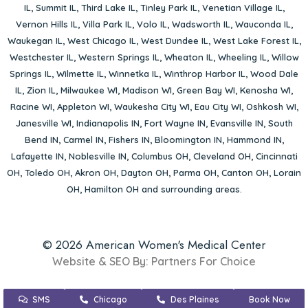
IL
,
Summit IL
,
Third Lake IL
,
Tinley Park IL
,
Venetian Village IL
,
Vernon Hills IL
,
Villa Park IL
,
Volo IL
,
Wadsworth IL
,
Wauconda IL
,
Waukegan IL
,
West Chicago IL
,
West Dundee IL
,
West Lake Forest IL
,
Westchester IL
,
Western Springs IL
,
Wheaton IL
,
Wheeling IL
,
Willow
Springs IL
,
Wilmette IL
,
Winnetka IL
,
Winthrop Harbor IL
,
Wood Dale
IL
,
Zion IL
,
Milwaukee WI
,
Madison WI
,
Green Bay WI
,
Kenosha WI
,
Racine WI
,
Appleton WI
,
Waukesha City WI
,
Eau City WI
,
Oshkosh WI
,
Janesville WI
,
Indianapolis IN
,
Fort Wayne IN
,
Evansville IN
,
South
Bend IN
,
Carmel IN
,
Fishers IN
,
Bloomington IN
,
Hammond IN
,
Lafayette IN
,
Noblesville IN
,
Columbus OH
,
Cleveland OH
,
Cincinnati
OH
,
Toledo OH
,
Akron OH
,
Dayton OH
,
Parma OH
,
Canton OH
,
Lorain
OH
,
Hamilton OH
and surrounding areas.
© 2026 American Women's Medical Center
Website & SEO By:
Partners For Choice
SMS
Chicago
Des Plaines
Book Now