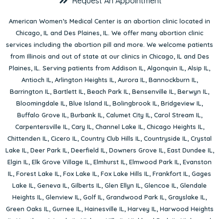
Request An Appointment
American Women’s Medical Center is an abortion clinic located in
Chicago, IL
and
Des Plaines, IL
. We offer many abortion clinic
services including the abortion pill and more. We welcome patients
from Illinois and out of state at our clinics in Chicago, IL and Des
Plaines, IL. Serving patients from
Addison IL
,
Algonquin IL
,
Alsip IL
,
Antioch IL
,
Arlington Heights IL
,
Aurora IL
,
Bannockburn IL
,
Barrington IL
,
Bartlett IL
,
Beach Park IL
,
Bensenville IL
,
Berwyn IL
,
Bloomingdale IL
,
Blue Island IL
,
Bolingbrook IL
,
Bridgeview IL
,
Buffalo Grove IL
,
Burbank IL
,
Calumet City IL
,
Carol Stream IL
,
Carpentersville IL
,
Cary IL
,
Channel Lake IL
,
Chicago Heights IL
,
Chittenden IL
,
Cicero IL
,
Country Club Hills IL
,
Countryside IL
,
Crystal
Lake IL
,
Deer Park IL
,
Deerfield IL
,
Downers Grove IL
,
East Dundee IL
,
Elgin IL
,
Elk Grove Village IL
,
Elmhurst IL
,
Elmwood Park IL
,
Evanston
IL
,
Forest Lake IL
,
Fox Lake IL
,
Fox Lake Hills IL
,
Frankfort IL
,
Gages
Lake IL
,
Geneva IL
,
Gilberts IL
,
Glen Ellyn IL
,
Glencoe IL
,
Glendale
Heights IL
,
Glenview IL
,
Golf IL
,
Grandwood Park IL
,
Grayslake IL
,
Green Oaks IL
,
Gurnee IL
,
Hainesville IL
,
Harvey IL
,
Harwood Heights