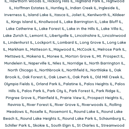
IL
,
Hawthorn Woods IL
,
Hickory Hills IL
,
Highland Park IL
,
Highwood
IL
,
Hoffman Estates IL
,
Huntley IL
,
Indian Creek IL
,
Ingleside IL
,
Inverness IL
,
Island Lake IL
,
Itasca IL
,
Joliet IL
,
Kenilworth IL
,
Kildeer
IL
,
Kings Island IL
,
Knollwood IL
,
Lake Barrington IL
,
Lake Bluff IL
,
Lake Catherine IL
,
Lake Forest IL
,
Lake in the Hills IL
,
Lake Villa IL
,
Lake Zurich IL
,
Lemont IL
,
Libertyville IL
,
Lincolnshire IL
,
Lincolnwood
IL
,
Lindenhurst IL
,
Lockport IL
,
Lombard IL
,
Long Grove IL
,
Long Lake
IL
,
Markham IL
,
Matteson IL
,
Maywood IL
,
McCook IL
,
Melrose Park IL
,
Mettawa IL
,
Mokena IL
,
Monee IL
,
Morton Grove IL
,
Mt. Prospect IL
,
Mundelein IL
,
Naperville IL
,
Niles IL
,
Norridge IL
,
North Barrington IL
,
North Chicago IL
,
Northbrook IL
,
Northfield IL
,
Northlake IL
,
Oak
Brook IL
,
Oak Forest IL
,
Oak Lawn IL
,
Oak Park IL
,
Old Mill Creek IL
,
Olympia Fields IL
,
Orland Park IL
,
Palatine IL
,
Palos Heights IL
,
Palos
Hills IL
,
Palos Park IL
,
Park City IL
,
Park Forest IL
,
Park Ridge IL
,
Pingree Grove IL
,
Plainfield IL
,
Prairie View IL
,
Prospect Heights IL
,
Ravinia IL
,
River Forest IL
,
River Grove IL
,
Riverwoods IL
,
Rolling
Meadows IL
,
Roselle IL
,
Rosemont IL
,
Round Lake IL
,
Round Lake
Beach IL
,
Round Lake Heights IL
,
Round Lake Park IL
,
Schaumburg IL
,
Schiller Park IL
,
Skokie IL
,
South Elgin IL
,
St Charles IL
,
Streamwood