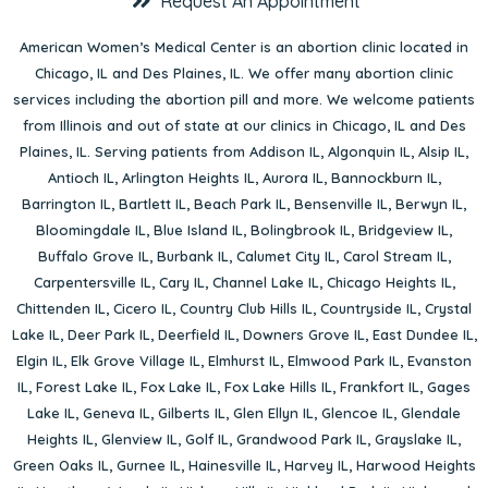
Request An Appointment
American Women’s Medical Center is an abortion clinic located in
Chicago, IL
and
Des Plaines, IL
. We offer many abortion clinic
services including the abortion pill and more. We welcome patients
from Illinois and out of state at our clinics in Chicago, IL and Des
Plaines, IL. Serving patients from
Addison IL
,
Algonquin IL
,
Alsip IL
,
Antioch IL
,
Arlington Heights IL
,
Aurora IL
,
Bannockburn IL
,
Barrington IL
,
Bartlett IL
,
Beach Park IL
,
Bensenville IL
,
Berwyn IL
,
Bloomingdale IL
,
Blue Island IL
,
Bolingbrook IL
,
Bridgeview IL
,
Buffalo Grove IL
,
Burbank IL
,
Calumet City IL
,
Carol Stream IL
,
Carpentersville IL
,
Cary IL
,
Channel Lake IL
,
Chicago Heights IL
,
Chittenden IL
,
Cicero IL
,
Country Club Hills IL
,
Countryside IL
,
Crystal
Lake IL
,
Deer Park IL
,
Deerfield IL
,
Downers Grove IL
,
East Dundee IL
,
Elgin IL
,
Elk Grove Village IL
,
Elmhurst IL
,
Elmwood Park IL
,
Evanston
IL
,
Forest Lake IL
,
Fox Lake IL
,
Fox Lake Hills IL
,
Frankfort IL
,
Gages
Lake IL
,
Geneva IL
,
Gilberts IL
,
Glen Ellyn IL
,
Glencoe IL
,
Glendale
Heights IL
,
Glenview IL
,
Golf IL
,
Grandwood Park IL
,
Grayslake IL
,
Green Oaks IL
,
Gurnee IL
,
Hainesville IL
,
Harvey IL
,
Harwood Heights