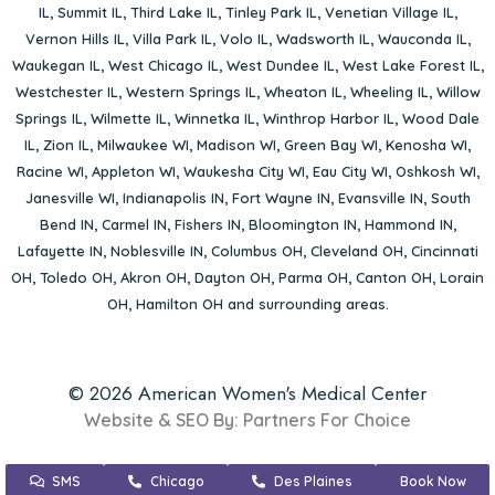
IL
,
Summit IL
,
Third Lake IL
,
Tinley Park IL
,
Venetian Village IL
,
Vernon Hills IL
,
Villa Park IL
,
Volo IL
,
Wadsworth IL
,
Wauconda IL
,
Waukegan IL
,
West Chicago IL
,
West Dundee IL
,
West Lake Forest IL
,
Westchester IL
,
Western Springs IL
,
Wheaton IL
,
Wheeling IL
,
Willow
Springs IL
,
Wilmette IL
,
Winnetka IL
,
Winthrop Harbor IL
,
Wood Dale
IL
,
Zion IL
,
Milwaukee WI
,
Madison WI
,
Green Bay WI
,
Kenosha WI
,
Racine WI
,
Appleton WI
,
Waukesha City WI
,
Eau City WI
,
Oshkosh WI
,
Janesville WI
,
Indianapolis IN
,
Fort Wayne IN
,
Evansville IN
,
South
Bend IN
,
Carmel IN
,
Fishers IN
,
Bloomington IN
,
Hammond IN
,
Lafayette IN
,
Noblesville IN
,
Columbus OH
,
Cleveland OH
,
Cincinnati
OH
,
Toledo OH
,
Akron OH
,
Dayton OH
,
Parma OH
,
Canton OH
,
Lorain
OH
,
Hamilton OH
and surrounding areas.
© 2026 American Women's Medical Center
Website & SEO By:
Partners For Choice
SMS
Chicago
Des Plaines
Book Now