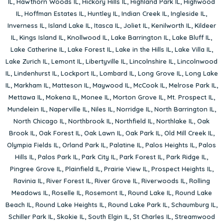
IL
,
Hawthorn Woods IL
,
Hickory Hills IL
,
Highland Park IL
,
Highwood
IL
,
Hoffman Estates IL
,
Huntley IL
,
Indian Creek IL
,
Ingleside IL
,
Inverness IL
,
Island Lake IL
,
Itasca IL
,
Joliet IL
,
Kenilworth IL
,
Kildeer
IL
,
Kings Island IL
,
Knollwood IL
,
Lake Barrington IL
,
Lake Bluff IL
,
Lake Catherine IL
,
Lake Forest IL
,
Lake in the Hills IL
,
Lake Villa IL
,
Lake Zurich IL
,
Lemont IL
,
Libertyville IL
,
Lincolnshire IL
,
Lincolnwood
IL
,
Lindenhurst IL
,
Lockport IL
,
Lombard IL
,
Long Grove IL
,
Long Lake
IL
,
Markham IL
,
Matteson IL
,
Maywood IL
,
McCook IL
,
Melrose Park IL
,
Mettawa IL
,
Mokena IL
,
Monee IL
,
Morton Grove IL
,
Mt. Prospect IL
,
Mundelein IL
,
Naperville IL
,
Niles IL
,
Norridge IL
,
North Barrington IL
,
North Chicago IL
,
Northbrook IL
,
Northfield IL
,
Northlake IL
,
Oak
Brook IL
,
Oak Forest IL
,
Oak Lawn IL
,
Oak Park IL
,
Old Mill Creek IL
,
Olympia Fields IL
,
Orland Park IL
,
Palatine IL
,
Palos Heights IL
,
Palos
Hills IL
,
Palos Park IL
,
Park City IL
,
Park Forest IL
,
Park Ridge IL
,
Pingree Grove IL
,
Plainfield IL
,
Prairie View IL
,
Prospect Heights IL
,
Ravinia IL
,
River Forest IL
,
River Grove IL
,
Riverwoods IL
,
Rolling
Meadows IL
,
Roselle IL
,
Rosemont IL
,
Round Lake IL
,
Round Lake
Beach IL
,
Round Lake Heights IL
,
Round Lake Park IL
,
Schaumburg IL
,
Schiller Park IL
,
Skokie IL
,
South Elgin IL
,
St Charles IL
,
Streamwood