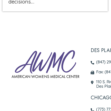
decisions.…
DES PLA
(847) 2
Fax: (8
110 S. R
Des Plai
CHICAG
(773) 7