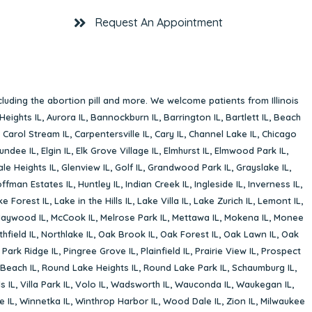
Request An Appointment
cluding the abortion pill and more. We welcome patients from Illinois
Heights IL
,
Aurora IL
,
Bannockburn IL
,
Barrington IL
,
Bartlett IL
,
Beach
,
Carol Stream IL
,
Carpentersville IL
,
Cary IL
,
Channel Lake IL
,
Chicago
undee IL
,
Elgin IL
,
Elk Grove Village IL
,
Elmhurst IL
,
Elmwood Park IL
,
le Heights IL
,
Glenview IL
,
Golf IL
,
Grandwood Park IL
,
Grayslake IL
,
ffman Estates IL
,
Huntley IL
,
Indian Creek IL
,
Ingleside IL
,
Inverness IL
,
ke Forest IL
,
Lake in the Hills IL
,
Lake Villa IL
,
Lake Zurich IL
,
Lemont IL
,
aywood IL
,
McCook IL
,
Melrose Park IL
,
Mettawa IL
,
Mokena IL
,
Monee
hfield IL
,
Northlake IL
,
Oak Brook IL
,
Oak Forest IL
,
Oak Lawn IL
,
Oak
,
Park Ridge IL
,
Pingree Grove IL
,
Plainfield IL
,
Prairie View IL
,
Prospect
Beach IL
,
Round Lake Heights IL
,
Round Lake Park IL
,
Schaumburg IL
,
s IL
,
Villa Park IL
,
Volo IL
,
Wadsworth IL
,
Wauconda IL
,
Waukegan IL
,
e IL
,
Winnetka IL
,
Winthrop Harbor IL
,
Wood Dale IL
,
Zion IL
,
Milwaukee