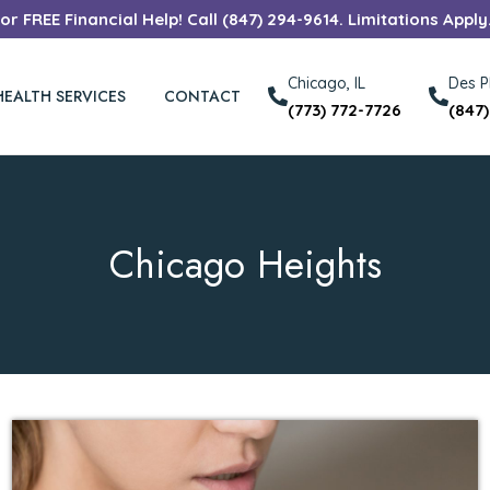
r FREE Financial Help! Call (847) 294-9614. Limitations Apply
Chicago, IL
Des Pl
HEALTH SERVICES
CONTACT
(773) 772-7726
(847
Chicago Heights