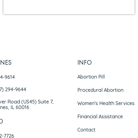
INES
INFO
Abortion Pill
94-9614
47) 294-9644
Procedural Abortion
iver Road (US45) Suite 7,
Women's Health Services
nes, IL 60016
Financial Assistance
O
Contact
72-7726