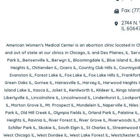
Fax: (77
2744 N.
IL 6064
American Women’s Medical Center is an abortion clinic located in
Ch
and out of state at our clinics in Chicago, IL and Des Plaines, IL. Se
Park IL
,
Bensenville IL
,
Berwyn IL
,
Bloomingdale IL
,
Blue Island IL
,
Bo
Heights IL
,
Chittenden IL
,
Cicero IL
,
Country Club Hills IL
,
Countrysid
Evanston IL
,
Forest Lake IL
,
Fox Lake IL
,
Fox Lake Hills IL
,
Frankfort
Green Oaks IL
,
Gurnee IL
,
Hainesville IL
,
Harvey IL
,
Harwood Heights I
Island Lake IL
,
Itasca IL
,
Joliet IL
,
Kenilworth IL
,
Kildeer IL
,
Kings Island
Libertyville IL
,
Lincolnshire IL
,
Lincolnwood IL
,
Lindenhurst IL
,
Lockport
IL
,
Morton Grove IL
,
Mt. Prospect IL
,
Mundelein IL
,
Naperville IL
,
Niles 
Park IL
,
Old Mill Creek IL
,
Olympia Fields IL
,
Orland Park IL
,
Palatine IL
Heights IL
,
Ravinia IL
,
River Forest IL
,
River Grove IL
,
Riverwoods IL
,
Schiller Park IL
,
Skokie IL
,
South Elgin IL
,
St Charles IL
,
Streamwood I
West Chicago IL
,
West Dundee IL
,
West Lake Forest IL
,
Westchester IL