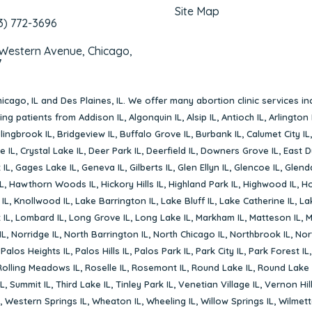
Site Map
3) 772-3696
 Western Avenue, Chicago,
7
icago, IL
and
Des Plaines, IL
. We offer many abortion clinic services in
rving patients from
Addison IL
,
Algonquin IL
,
Alsip IL
,
Antioch IL
,
Arlington 
lingbrook IL
,
Bridgeview IL
,
Buffalo Grove IL
,
Burbank IL
,
Calumet City IL
e IL
,
Crystal Lake IL
,
Deer Park IL
,
Deerfield IL
,
Downers Grove IL
,
East D
 IL
,
Gages Lake IL
,
Geneva IL
,
Gilberts IL
,
Glen Ellyn IL
,
Glencoe IL
,
Glenda
L
,
Hawthorn Woods IL
,
Hickory Hills IL
,
Highland Park IL
,
Highwood IL
,
Ho
 IL
,
Knollwood IL
,
Lake Barrington IL
,
Lake Bluff IL
,
Lake Catherine IL
,
La
 IL
,
Lombard IL
,
Long Grove IL
,
Long Lake IL
,
Markham IL
,
Matteson IL
,
M
IL
,
Norridge IL
,
North Barrington IL
,
North Chicago IL
,
Northbrook IL
,
Nort
,
Palos Heights IL
,
Palos Hills IL
,
Palos Park IL
,
Park City IL
,
Park Forest IL
Rolling Meadows IL
,
Roselle IL
,
Rosemont IL
,
Round Lake IL
,
Round Lake 
L
,
Summit IL
,
Third Lake IL
,
Tinley Park IL
,
Venetian Village IL
,
Vernon Hill
,
Western Springs IL
,
Wheaton IL
,
Wheeling IL
,
Willow Springs IL
,
Wilmett