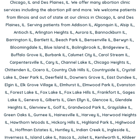
Chicago, IL
and
Des Plaines, IL
. We offer many abortion clinic
services including the abortion pill and more. We welcome patients
from Illinois and out of state at our clinics in Chicago, IL and Des
Plaines, IL. Serving patients from
Addison IL
,
Algonquin IL
,
Alsip IL
,
Antioch IL
,
Arlington Heights IL
,
Aurora IL
,
Bannockburn IL
,
Barrington IL
,
Bartlett IL
,
Beach Park IL
,
Bensenville IL
,
Berwyn IL
,
Bloomingdale IL
,
Blue Island IL
,
Bolingbrook IL
,
Bridgeview IL
,
Buffalo Grove IL
,
Burbank IL
,
Calumet City IL
,
Carol Stream IL
,
Carpentersville IL
,
Cary IL
,
Channel Lake IL
,
Chicago Heights IL
,
Chittenden IL
,
Cicero IL
,
Country Club Hills IL
,
Countryside IL
,
Crystal
Lake IL
,
Deer Park IL
,
Deerfield IL
,
Downers Grove IL
,
East Dundee IL
,
Elgin IL
,
Elk Grove Village IL
,
Elmhurst IL
,
Elmwood Park IL
,
Evanston
IL
,
Forest Lake IL
,
Fox Lake IL
,
Fox Lake Hills IL
,
Frankfort IL
,
Gages
Lake IL
,
Geneva IL
,
Gilberts IL
,
Glen Ellyn IL
,
Glencoe IL
,
Glendale
Heights IL
,
Glenview IL
,
Golf IL
,
Grandwood Park IL
,
Grayslake IL
,
Green Oaks IL
,
Gurnee IL
,
Hainesville IL
,
Harvey IL
,
Harwood Heights
IL
,
Hawthorn Woods IL
,
Hickory Hills IL
,
Highland Park IL
,
Highwood
IL
,
Hoffman Estates IL
,
Huntley IL
,
Indian Creek IL
,
Ingleside IL
,
Inverness IL
,
Island Lake IL
,
Itasca IL
,
Joliet IL
,
Kenilworth IL
,
Kildeer