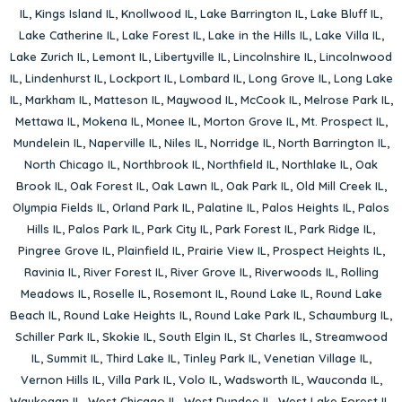
IL
,
Kings Island IL
,
Knollwood IL
,
Lake Barrington IL
,
Lake Bluff IL
,
Lake Catherine IL
,
Lake Forest IL
,
Lake in the Hills IL
,
Lake Villa IL
,
Lake Zurich IL
,
Lemont IL
,
Libertyville IL
,
Lincolnshire IL
,
Lincolnwood
IL
,
Lindenhurst IL
,
Lockport IL
,
Lombard IL
,
Long Grove IL
,
Long Lake
IL
,
Markham IL
,
Matteson IL
,
Maywood IL
,
McCook IL
,
Melrose Park IL
,
Mettawa IL
,
Mokena IL
,
Monee IL
,
Morton Grove IL
,
Mt. Prospect IL
,
Mundelein IL
,
Naperville IL
,
Niles IL
,
Norridge IL
,
North Barrington IL
,
North Chicago IL
,
Northbrook IL
,
Northfield IL
,
Northlake IL
,
Oak
Brook IL
,
Oak Forest IL
,
Oak Lawn IL
,
Oak Park IL
,
Old Mill Creek IL
,
Olympia Fields IL
,
Orland Park IL
,
Palatine IL
,
Palos Heights IL
,
Palos
Hills IL
,
Palos Park IL
,
Park City IL
,
Park Forest IL
,
Park Ridge IL
,
Pingree Grove IL
,
Plainfield IL
,
Prairie View IL
,
Prospect Heights IL
,
Ravinia IL
,
River Forest IL
,
River Grove IL
,
Riverwoods IL
,
Rolling
Meadows IL
,
Roselle IL
,
Rosemont IL
,
Round Lake IL
,
Round Lake
Beach IL
,
Round Lake Heights IL
,
Round Lake Park IL
,
Schaumburg IL
,
Schiller Park IL
,
Skokie IL
,
South Elgin IL
,
St Charles IL
,
Streamwood
IL
,
Summit IL
,
Third Lake IL
,
Tinley Park IL
,
Venetian Village IL
,
Vernon Hills IL
,
Villa Park IL
,
Volo IL
,
Wadsworth IL
,
Wauconda IL
,
Waukegan IL
,
West Chicago IL
,
West Dundee IL
,
West Lake Forest IL
,