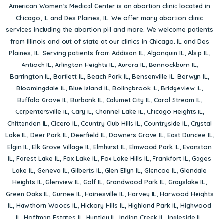
American Women’s Medical Center is an abortion clinic located in
Chicago, IL
and
Des Plaines, IL
. We offer many abortion clinic
services including the abortion pill and more. We welcome patients
from Illinois and out of state at our clinics in Chicago, IL and Des
Plaines, IL. Serving patients from
Addison IL
,
Algonquin IL
,
Alsip IL
,
Antioch IL
,
Arlington Heights IL
,
Aurora IL
,
Bannockburn IL
,
Barrington IL
,
Bartlett IL
,
Beach Park IL
,
Bensenville IL
,
Berwyn IL
,
Bloomingdale IL
,
Blue Island IL
,
Bolingbrook IL
,
Bridgeview IL
,
Buffalo Grove IL
,
Burbank IL
,
Calumet City IL
,
Carol Stream IL
,
Carpentersville IL
,
Cary IL
,
Channel Lake IL
,
Chicago Heights IL
,
Chittenden IL
,
Cicero IL
,
Country Club Hills IL
,
Countryside IL
,
Crystal
Lake IL
,
Deer Park IL
,
Deerfield IL
,
Downers Grove IL
,
East Dundee IL
,
Elgin IL
,
Elk Grove Village IL
,
Elmhurst IL
,
Elmwood Park IL
,
Evanston
IL
,
Forest Lake IL
,
Fox Lake IL
,
Fox Lake Hills IL
,
Frankfort IL
,
Gages
Lake IL
,
Geneva IL
,
Gilberts IL
,
Glen Ellyn IL
,
Glencoe IL
,
Glendale
Heights IL
,
Glenview IL
,
Golf IL
,
Grandwood Park IL
,
Grayslake IL
,
Green Oaks IL
,
Gurnee IL
,
Hainesville IL
,
Harvey IL
,
Harwood Heights
IL
,
Hawthorn Woods IL
,
Hickory Hills IL
,
Highland Park IL
,
Highwood
IL
,
Hoffman Estates IL
,
Huntley IL
,
Indian Creek IL
,
Ingleside IL
,