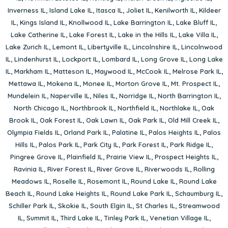
Inverness IL
,
Island Lake IL
,
Itasca IL
,
Joliet IL
,
Kenilworth IL
,
Kildeer
IL
,
Kings Island IL
,
Knollwood IL
,
Lake Barrington IL
,
Lake Bluff IL
,
Lake Catherine IL
,
Lake Forest IL
,
Lake in the Hills IL
,
Lake Villa IL
,
Lake Zurich IL
,
Lemont IL
,
Libertyville IL
,
Lincolnshire IL
,
Lincolnwood
IL
,
Lindenhurst IL
,
Lockport IL
,
Lombard IL
,
Long Grove IL
,
Long Lake
IL
,
Markham IL
,
Matteson IL
,
Maywood IL
,
McCook IL
,
Melrose Park IL
,
Mettawa IL
,
Mokena IL
,
Monee IL
,
Morton Grove IL
,
Mt. Prospect IL
,
Mundelein IL
,
Naperville IL
,
Niles IL
,
Norridge IL
,
North Barrington IL
,
North Chicago IL
,
Northbrook IL
,
Northfield IL
,
Northlake IL
,
Oak
Brook IL
,
Oak Forest IL
,
Oak Lawn IL
,
Oak Park IL
,
Old Mill Creek IL
,
Olympia Fields IL
,
Orland Park IL
,
Palatine IL
,
Palos Heights IL
,
Palos
Hills IL
,
Palos Park IL
,
Park City IL
,
Park Forest IL
,
Park Ridge IL
,
Pingree Grove IL
,
Plainfield IL
,
Prairie View IL
,
Prospect Heights IL
,
Ravinia IL
,
River Forest IL
,
River Grove IL
,
Riverwoods IL
,
Rolling
Meadows IL
,
Roselle IL
,
Rosemont IL
,
Round Lake IL
,
Round Lake
Beach IL
,
Round Lake Heights IL
,
Round Lake Park IL
,
Schaumburg IL
,
Schiller Park IL
,
Skokie IL
,
South Elgin IL
,
St Charles IL
,
Streamwood
IL
,
Summit IL
,
Third Lake IL
,
Tinley Park IL
,
Venetian Village IL
,