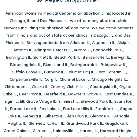
Request An Appointment
American Women’s Medical Center is an abortion clinic located in
Chicago, IL
and
Des Plaines, IL
. We offer many abortion clinic
services including the abortion pill and more. We welcome patients
from Illinois and out of state at our clinics in Chicago, IL and Des
Plaines, IL. Serving patients from
Addison IL
,
Algonquin IL
,
Alsip IL
,
Antioch IL
,
Arlington Heights IL
,
Aurora IL
,
Bannockburn IL
,
Barrington IL
,
Bartlett IL
,
Beach Park IL
,
Bensenville IL
,
Berwyn IL
,
Bloomingdale IL
,
Blue Island IL
,
Bolingbrook IL
,
Bridgeview IL
,
Buffalo Grove IL
,
Burbank IL
,
Calumet City IL
,
Carol Stream IL
,
Carpentersville IL
,
Cary IL
,
Channel Lake IL
,
Chicago Heights IL
,
Chittenden IL
,
Cicero IL
,
Country Club Hills IL
,
Countryside IL
,
Crystal
Lake IL
,
Deer Park IL
,
Deerfield IL
,
Downers Grove IL
,
East Dundee IL
,
Elgin IL
,
Elk Grove Village IL
,
Elmhurst IL
,
Elmwood Park IL
,
Evanston
IL
,
Forest Lake IL
,
Fox Lake IL
,
Fox Lake Hills IL
,
Frankfort IL
,
Gages
Lake IL
,
Geneva IL
,
Gilberts IL
,
Glen Ellyn IL
,
Glencoe IL
,
Glendale
Heights IL
,
Glenview IL
,
Golf IL
,
Grandwood Park IL
,
Grayslake IL
,
Green Oaks IL
,
Gurnee IL
,
Hainesville IL
,
Harvey IL
,
Harwood Heights