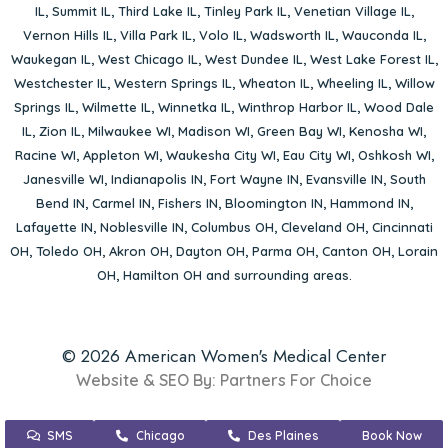
IL
,
Summit IL
,
Third Lake IL
,
Tinley Park IL
,
Venetian Village IL
,
Vernon Hills IL
,
Villa Park IL
,
Volo IL
,
Wadsworth IL
,
Wauconda IL
,
Waukegan IL
,
West Chicago IL
,
West Dundee IL
,
West Lake Forest IL
,
Westchester IL
,
Western Springs IL
,
Wheaton IL
,
Wheeling IL
,
Willow
Springs IL
,
Wilmette IL
,
Winnetka IL
,
Winthrop Harbor IL
,
Wood Dale
IL
,
Zion IL
,
Milwaukee WI
,
Madison WI
,
Green Bay WI
,
Kenosha WI
,
Racine WI
,
Appleton WI
,
Waukesha City WI
,
Eau City WI
,
Oshkosh WI
,
Janesville WI
,
Indianapolis IN
,
Fort Wayne IN
,
Evansville IN
,
South
Bend IN
,
Carmel IN
,
Fishers IN
,
Bloomington IN
,
Hammond IN
,
Lafayette IN
,
Noblesville IN
,
Columbus OH
,
Cleveland OH
,
Cincinnati
OH
,
Toledo OH
,
Akron OH
,
Dayton OH
,
Parma OH
,
Canton OH
,
Lorain
OH
,
Hamilton OH
and surrounding areas.
© 2026 American Women's Medical Center
Website & SEO By:
Partners For Choice
SMS
Chicago
Des Plaines
Book Now