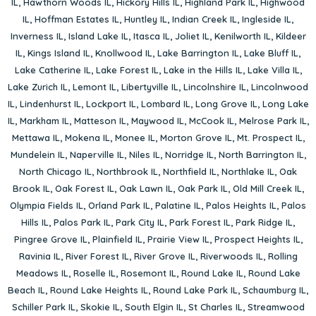
IL
,
Hawthorn Woods IL
,
Hickory Hills IL
,
Highland Park IL
,
Highwood
IL
,
Hoffman Estates IL
,
Huntley IL
,
Indian Creek IL
,
Ingleside IL
,
Inverness IL
,
Island Lake IL
,
Itasca IL
,
Joliet IL
,
Kenilworth IL
,
Kildeer
IL
,
Kings Island IL
,
Knollwood IL
,
Lake Barrington IL
,
Lake Bluff IL
,
Lake Catherine IL
,
Lake Forest IL
,
Lake in the Hills IL
,
Lake Villa IL
,
Lake Zurich IL
,
Lemont IL
,
Libertyville IL
,
Lincolnshire IL
,
Lincolnwood
IL
,
Lindenhurst IL
,
Lockport IL
,
Lombard IL
,
Long Grove IL
,
Long Lake
IL
,
Markham IL
,
Matteson IL
,
Maywood IL
,
McCook IL
,
Melrose Park IL
,
Mettawa IL
,
Mokena IL
,
Monee IL
,
Morton Grove IL
,
Mt. Prospect IL
,
Mundelein IL
,
Naperville IL
,
Niles IL
,
Norridge IL
,
North Barrington IL
,
North Chicago IL
,
Northbrook IL
,
Northfield IL
,
Northlake IL
,
Oak
Brook IL
,
Oak Forest IL
,
Oak Lawn IL
,
Oak Park IL
,
Old Mill Creek IL
,
Olympia Fields IL
,
Orland Park IL
,
Palatine IL
,
Palos Heights IL
,
Palos
Hills IL
,
Palos Park IL
,
Park City IL
,
Park Forest IL
,
Park Ridge IL
,
Pingree Grove IL
,
Plainfield IL
,
Prairie View IL
,
Prospect Heights IL
,
Ravinia IL
,
River Forest IL
,
River Grove IL
,
Riverwoods IL
,
Rolling
Meadows IL
,
Roselle IL
,
Rosemont IL
,
Round Lake IL
,
Round Lake
Beach IL
,
Round Lake Heights IL
,
Round Lake Park IL
,
Schaumburg IL
,
Schiller Park IL
,
Skokie IL
,
South Elgin IL
,
St Charles IL
,
Streamwood