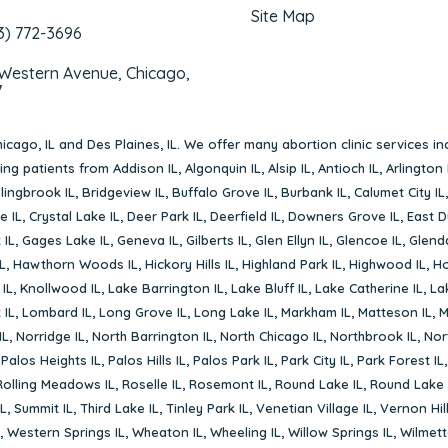
Site Map
3) 772-3696
 Western Avenue, Chicago,
7
icago, IL
and
Des Plaines, IL
. We offer many abortion clinic services in
rving patients from
Addison IL
,
Algonquin IL
,
Alsip IL
,
Antioch IL
,
Arlington 
lingbrook IL
,
Bridgeview IL
,
Buffalo Grove IL
,
Burbank IL
,
Calumet City IL
e IL
,
Crystal Lake IL
,
Deer Park IL
,
Deerfield IL
,
Downers Grove IL
,
East D
 IL
,
Gages Lake IL
,
Geneva IL
,
Gilberts IL
,
Glen Ellyn IL
,
Glencoe IL
,
Glenda
L
,
Hawthorn Woods IL
,
Hickory Hills IL
,
Highland Park IL
,
Highwood IL
,
Ho
 IL
,
Knollwood IL
,
Lake Barrington IL
,
Lake Bluff IL
,
Lake Catherine IL
,
La
 IL
,
Lombard IL
,
Long Grove IL
,
Long Lake IL
,
Markham IL
,
Matteson IL
,
M
IL
,
Norridge IL
,
North Barrington IL
,
North Chicago IL
,
Northbrook IL
,
Nort
,
Palos Heights IL
,
Palos Hills IL
,
Palos Park IL
,
Park City IL
,
Park Forest IL
Rolling Meadows IL
,
Roselle IL
,
Rosemont IL
,
Round Lake IL
,
Round Lake 
L
,
Summit IL
,
Third Lake IL
,
Tinley Park IL
,
Venetian Village IL
,
Vernon Hill
,
Western Springs IL
,
Wheaton IL
,
Wheeling IL
,
Willow Springs IL
,
Wilmett