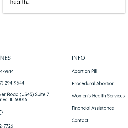
health…
INES
INFO
Abortion Pill
94-9614
47) 294-9644
Procedural Abortion
iver Road (US45) Suite 7,
Women's Health Services
nes, IL 60016
Financial Assistance
O
Contact
72-7726