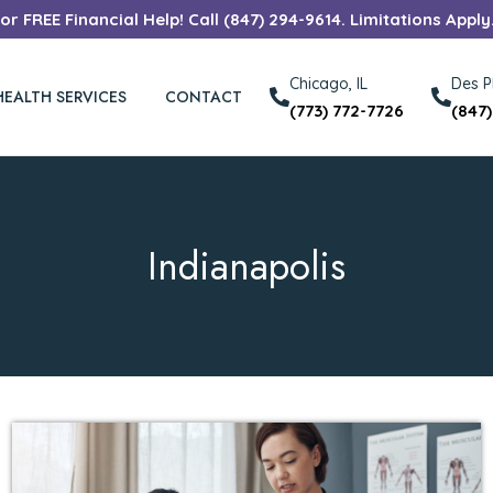
r FREE Financial Help! Call (847) 294-9614. Limitations Apply
Chicago, IL
Des Pl
HEALTH SERVICES
CONTACT
(773) 772-7726
(847
Indianapolis