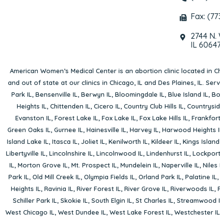
Fax: (77
2744 N.
IL 6064
American Women’s Medical Center is an abortion clinic located in
Ch
and out of state at our clinics in Chicago, IL and Des Plaines, IL. Se
Park IL
,
Bensenville IL
,
Berwyn IL
,
Bloomingdale IL
,
Blue Island IL
,
Bo
Heights IL
,
Chittenden IL
,
Cicero IL
,
Country Club Hills IL
,
Countrysid
Evanston IL
,
Forest Lake IL
,
Fox Lake IL
,
Fox Lake Hills IL
,
Frankfort
Green Oaks IL
,
Gurnee IL
,
Hainesville IL
,
Harvey IL
,
Harwood Heights I
Island Lake IL
,
Itasca IL
,
Joliet IL
,
Kenilworth IL
,
Kildeer IL
,
Kings Island
Libertyville IL
,
Lincolnshire IL
,
Lincolnwood IL
,
Lindenhurst IL
,
Lockport
IL
,
Morton Grove IL
,
Mt. Prospect IL
,
Mundelein IL
,
Naperville IL
,
Niles 
Park IL
,
Old Mill Creek IL
,
Olympia Fields IL
,
Orland Park IL
,
Palatine IL
Heights IL
,
Ravinia IL
,
River Forest IL
,
River Grove IL
,
Riverwoods IL
,
Schiller Park IL
,
Skokie IL
,
South Elgin IL
,
St Charles IL
,
Streamwood I
West Chicago IL
,
West Dundee IL
,
West Lake Forest IL
,
Westchester IL