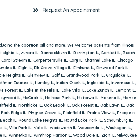
Request An Appointment
cluding the abortion pill and more. We welcome patients from Illinois
Heights IL
,
Aurora IL
,
Bannockburn IL
,
Barrington IL
,
Bartlett IL
,
Beach
,
Carol Stream IL
,
Carpentersville IL
,
Cary IL
,
Channel Lake IL
,
Chicago
undee IL
,
Elgin IL
,
Elk Grove Village IL
,
Elmhurst IL
,
Elmwood Park IL
,
le Heights IL
,
Glenview IL
,
Golf IL
,
Grandwood Park IL
,
Grayslake IL
,
ffman Estates IL
,
Huntley IL
,
Indian Creek IL
,
Ingleside IL
,
Inverness IL
,
ke Forest IL
,
Lake in the Hills IL
,
Lake Villa IL
,
Lake Zurich IL
,
Lemont IL
,
aywood IL
,
McCook IL
,
Melrose Park IL
,
Mettawa IL
,
Mokena IL
,
Monee
hfield IL
,
Northlake IL
,
Oak Brook IL
,
Oak Forest IL
,
Oak Lawn IL
,
Oak
,
Park Ridge IL
,
Pingree Grove IL
,
Plainfield IL
,
Prairie View IL
,
Prospect
Beach IL
,
Round Lake Heights IL
,
Round Lake Park IL
,
Schaumburg IL
,
s IL
,
Villa Park IL
,
Volo IL
,
Wadsworth IL
,
Wauconda IL
,
Waukegan IL
,
e IL
,
Winnetka IL
,
Winthrop Harbor IL
,
Wood Dale IL
,
Zion IL
,
Milwaukee