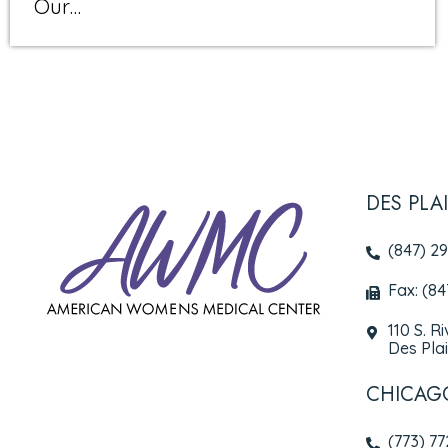
Our…
DES PLA
(847) 2
Fax: (8
110 S. R
Des Plai
CHICAG
(773) 7