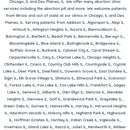
Chicago, IL
and
Des Plaines, IL
. We offer many abortion clinic
services including the abortion pill and more. We welcome patients
from Illinois and out of state at our clinics in Chicago, IL and Des
Plaines, IL. Serving patients from
Addison IL
,
Algonquin IL
,
Alsip IL
,
Antioch IL
,
Arlington Heights IL
,
Aurora IL
,
Bannockburn IL
,
Barrington IL
,
Bartlett IL
,
Beach Park IL
,
Bensenville IL
,
Berwyn IL
,
Bloomingdale IL
,
Blue Island IL
,
Bolingbrook IL
,
Bridgeview IL
,
Buffalo Grove IL
,
Burbank IL
,
Calumet City IL
,
Carol Stream IL
,
Carpentersville IL
,
Cary IL
,
Channel Lake IL
,
Chicago Heights IL
,
Chittenden IL
,
Cicero IL
,
Country Club Hills IL
,
Countryside IL
,
Crystal
Lake IL
,
Deer Park IL
,
Deerfield IL
,
Downers Grove IL
,
East Dundee IL
,
Elgin IL
,
Elk Grove Village IL
,
Elmhurst IL
,
Elmwood Park IL
,
Evanston
IL
,
Forest Lake IL
,
Fox Lake IL
,
Fox Lake Hills IL
,
Frankfort IL
,
Gages
Lake IL
,
Geneva IL
,
Gilberts IL
,
Glen Ellyn IL
,
Glencoe IL
,
Glendale
Heights IL
,
Glenview IL
,
Golf IL
,
Grandwood Park IL
,
Grayslake IL
,
Green Oaks IL
,
Gurnee IL
,
Hainesville IL
,
Harvey IL
,
Harwood Heights
IL
,
Hawthorn Woods IL
,
Hickory Hills IL
,
Highland Park IL
,
Highwood
IL
,
Hoffman Estates IL
,
Huntley IL
,
Indian Creek IL
,
Ingleside IL
,
Inverness IL
,
Island Lake IL
,
Itasca IL
,
Joliet IL
,
Kenilworth IL
,
Kildeer