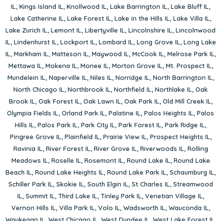
IL
,
Kings Island IL
,
Knollwood IL
,
Lake Barrington IL
,
Lake Bluff IL
,
Lake Catherine IL
,
Lake Forest IL
,
Lake in the Hills IL
,
Lake Villa IL
,
Lake Zurich IL
,
Lemont IL
,
Libertyville IL
,
Lincolnshire IL
,
Lincolnwood
IL
,
Lindenhurst IL
,
Lockport IL
,
Lombard IL
,
Long Grove IL
,
Long Lake
IL
,
Markham IL
,
Matteson IL
,
Maywood IL
,
McCook IL
,
Melrose Park IL
,
Mettawa IL
,
Mokena IL
,
Monee IL
,
Morton Grove IL
,
Mt. Prospect IL
,
Mundelein IL
,
Naperville IL
,
Niles IL
,
Norridge IL
,
North Barrington IL
,
North Chicago IL
,
Northbrook IL
,
Northfield IL
,
Northlake IL
,
Oak
Brook IL
,
Oak Forest IL
,
Oak Lawn IL
,
Oak Park IL
,
Old Mill Creek IL
,
Olympia Fields IL
,
Orland Park IL
,
Palatine IL
,
Palos Heights IL
,
Palos
Hills IL
,
Palos Park IL
,
Park City IL
,
Park Forest IL
,
Park Ridge IL
,
Pingree Grove IL
,
Plainfield IL
,
Prairie View IL
,
Prospect Heights IL
,
Ravinia IL
,
River Forest IL
,
River Grove IL
,
Riverwoods IL
,
Rolling
Meadows IL
,
Roselle IL
,
Rosemont IL
,
Round Lake IL
,
Round Lake
Beach IL
,
Round Lake Heights IL
,
Round Lake Park IL
,
Schaumburg IL
,
Schiller Park IL
,
Skokie IL
,
South Elgin IL
,
St Charles IL
,
Streamwood
IL
,
Summit IL
,
Third Lake IL
,
Tinley Park IL
,
Venetian Village IL
,
Vernon Hills IL
,
Villa Park IL
,
Volo IL
,
Wadsworth IL
,
Wauconda IL
,
Waukegan IL
,
West Chicago IL
,
West Dundee IL
,
West Lake Forest IL
,