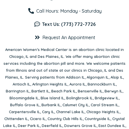
Call Hours: Monday - Saturday
Text Us: (773) 772-7726
Request An Appointment
American Women’s Medical Center is an abortion clinic located in
Chicago, IL
and
Des Plaines, IL
. We offer many abortion clinic
services including the abortion pill and more. We welcome patients
from Illinois and out of state at our clinics in Chicago, IL and Des
Plaines, IL. Serving patients from
Addison IL
,
Algonquin IL
,
Alsip IL
,
Antioch IL
,
Arlington Heights IL
,
Aurora IL
,
Bannockburn IL
,
Barrington IL
,
Bartlett IL
,
Beach Park IL
,
Bensenville IL
,
Berwyn IL
,
Bloomingdale IL
,
Blue Island IL
,
Bolingbrook IL
,
Bridgeview IL
,
Buffalo Grove IL
,
Burbank IL
,
Calumet City IL
,
Carol Stream IL
,
Carpentersville IL
,
Cary IL
,
Channel Lake IL
,
Chicago Heights IL
,
Chittenden IL
,
Cicero IL
,
Country Club Hills IL
,
Countryside IL
,
Crystal
Lake IL
,
Deer Park IL
,
Deerfield IL
,
Downers Grove IL
,
East Dundee IL
,