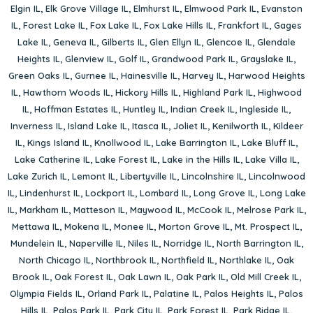
Elgin IL
,
Elk Grove Village IL
,
Elmhurst IL
,
Elmwood Park IL
,
Evanston
IL
,
Forest Lake IL
,
Fox Lake IL
,
Fox Lake Hills IL
,
Frankfort IL
,
Gages
Lake IL
,
Geneva IL
,
Gilberts IL
,
Glen Ellyn IL
,
Glencoe IL
,
Glendale
Heights IL
,
Glenview IL
,
Golf IL
,
Grandwood Park IL
,
Grayslake IL
,
Green Oaks IL
,
Gurnee IL
,
Hainesville IL
,
Harvey IL
,
Harwood Heights
IL
,
Hawthorn Woods IL
,
Hickory Hills IL
,
Highland Park IL
,
Highwood
IL
,
Hoffman Estates IL
,
Huntley IL
,
Indian Creek IL
,
Ingleside IL
,
Inverness IL
,
Island Lake IL
,
Itasca IL
,
Joliet IL
,
Kenilworth IL
,
Kildeer
IL
,
Kings Island IL
,
Knollwood IL
,
Lake Barrington IL
,
Lake Bluff IL
,
Lake Catherine IL
,
Lake Forest IL
,
Lake in the Hills IL
,
Lake Villa IL
,
Lake Zurich IL
,
Lemont IL
,
Libertyville IL
,
Lincolnshire IL
,
Lincolnwood
IL
,
Lindenhurst IL
,
Lockport IL
,
Lombard IL
,
Long Grove IL
,
Long Lake
IL
,
Markham IL
,
Matteson IL
,
Maywood IL
,
McCook IL
,
Melrose Park IL
,
Mettawa IL
,
Mokena IL
,
Monee IL
,
Morton Grove IL
,
Mt. Prospect IL
,
Mundelein IL
,
Naperville IL
,
Niles IL
,
Norridge IL
,
North Barrington IL
,
North Chicago IL
,
Northbrook IL
,
Northfield IL
,
Northlake IL
,
Oak
Brook IL
,
Oak Forest IL
,
Oak Lawn IL
,
Oak Park IL
,
Old Mill Creek IL
,
Olympia Fields IL
,
Orland Park IL
,
Palatine IL
,
Palos Heights IL
,
Palos
Hills IL
,
Palos Park IL
,
Park City IL
,
Park Forest IL
,
Park Ridge IL
,