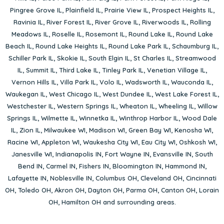
Pingree Grove IL
,
Plainfield IL
,
Prairie View IL
,
Prospect Heights IL
,
Ravinia IL
,
River Forest IL
,
River Grove IL
,
Riverwoods IL
,
Rolling
Meadows IL
,
Roselle IL
,
Rosemont IL
,
Round Lake IL
,
Round Lake
Beach IL
,
Round Lake Heights IL
,
Round Lake Park IL
,
Schaumburg IL
,
Schiller Park IL
,
Skokie IL
,
South Elgin IL
,
St Charles IL
,
Streamwood
IL
,
Summit IL
,
Third Lake IL
,
Tinley Park IL
,
Venetian Village IL
,
Vernon Hills IL
,
Villa Park IL
,
Volo IL
,
Wadsworth IL
,
Wauconda IL
,
Waukegan IL
,
West Chicago IL
,
West Dundee IL
,
West Lake Forest IL
,
Westchester IL
,
Western Springs IL
,
Wheaton IL
,
Wheeling IL
,
Willow
Springs IL
,
Wilmette IL
,
Winnetka IL
,
Winthrop Harbor IL
,
Wood Dale
IL
,
Zion IL
,
Milwaukee WI
,
Madison WI
,
Green Bay WI
,
Kenosha WI
,
Racine WI
,
Appleton WI
,
Waukesha City WI
,
Eau City WI
,
Oshkosh WI
,
Janesville WI
,
Indianapolis IN
,
Fort Wayne IN
,
Evansville IN
,
South
Bend IN
,
Carmel IN
,
Fishers IN
,
Bloomington IN
,
Hammond IN
,
Lafayette IN
,
Noblesville IN
,
Columbus OH
,
Cleveland OH
,
Cincinnati
OH
,
Toledo OH
,
Akron OH
,
Dayton OH
,
Parma OH
,
Canton OH
,
Lorain
OH
,
Hamilton OH
and surrounding areas.